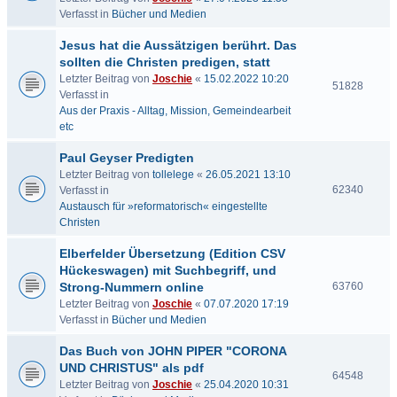
Verfasst in
Bücher und Medien
Jesus hat die Aussätzigen berührt. Das
sollten die Christen predigen, statt
Letzter Beitrag von
Joschie
«
15.02.2022 10:20
51828
Verfasst in
Aus der Praxis - Alltag, Mission, Gemeindearbeit
etc
Paul Geyser Predigten
Letzter Beitrag von
tollelege
«
26.05.2021 13:10
62340
Verfasst in
Austausch für »reformatorisch« eingestellte
Christen
Elberfelder Übersetzung (Edition CSV
Hückeswagen) mit Suchbegriff, und
Strong-Nummern online
63760
Letzter Beitrag von
Joschie
«
07.07.2020 17:19
Verfasst in
Bücher und Medien
Das Buch von JOHN PIPER "CORONA
UND CHRISTUS" als pdf
64548
Letzter Beitrag von
Joschie
«
25.04.2020 10:31