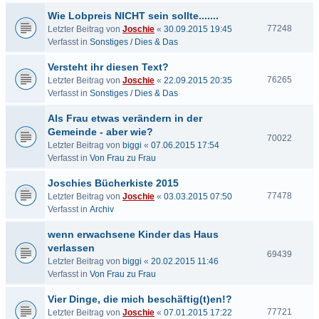
Wie Lobpreis NICHT sein sollte.......
77248
Letzter Beitrag von
Joschie
«
30.09.2015 19:45
Verfasst in
Sonstiges / Dies & Das
Versteht ihr diesen Text?
76265
Letzter Beitrag von
Joschie
«
22.09.2015 20:35
Verfasst in
Sonstiges / Dies & Das
Als Frau etwas verändern in der
Gemeinde - aber wie?
70022
Letzter Beitrag von
biggi
«
07.06.2015 17:54
Verfasst in
Von Frau zu Frau
Joschies Bücherkiste 2015
77478
Letzter Beitrag von
Joschie
«
03.03.2015 07:50
Verfasst in
Archiv
wenn erwachsene Kinder das Haus
verlassen
69439
Letzter Beitrag von
biggi
«
20.02.2015 11:46
Verfasst in
Von Frau zu Frau
Vier Dinge, die mich beschäftig(t)en!?
77721
Letzter Beitrag von
Joschie
«
07.01.2015 17:22