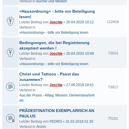
Verfasst in
Bücher und Medien
»Hausordnung« - bitte vor Beteiligung
lesen!
112416
Letzter Beitrag von
Joschie
«
20.04.2020 10:12
Verfasst in
»Hausordnung« - bitte vor Beteiligung lesen
Bedingungen, die bei Registrierung
akzeptiert werden !
72014
Letzter Beitrag von
Joschie
«
20.04.2020 10:09
Verfasst in
»Hausordnung« - bitte vor Beteiligung lesen
Christ und Tattoos - Passt das
zusammen?
Letzter Beitrag von
Joschie
«
27.06.2018 18:41
73917
Verfasst in
Aus der Praxis - Alltag, Mission, Gemeindearbeit
etc
PRÄDESTINATION EXEMPLARISCH AN
PAULUS
75101
Letzter Beitrag von
PEDRO
«
31.03.2018 01:30
Verfasst in
Archiv