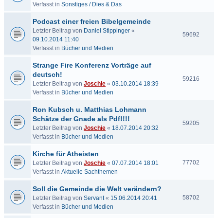
Verfasst in
Sonstiges / Dies & Das
Podcast einer freien Bibelgemeinde
Letzter Beitrag von
Daniel Stippinger
«
59692
09.10.2014 11:40
Verfasst in
Bücher und Medien
Strange Fire Konferenz Vorträge auf
deutsch!
59216
Letzter Beitrag von
Joschie
«
03.10.2014 18:39
Verfasst in
Bücher und Medien
Ron Kubsch u. Matthias Lohmann
Schätze der Gnade als Pdf!!!!
59205
Letzter Beitrag von
Joschie
«
18.07.2014 20:32
Verfasst in
Bücher und Medien
Kirche für Atheisten
77702
Letzter Beitrag von
Joschie
«
07.07.2014 18:01
Verfasst in
Aktuelle Sachthemen
Soll die Gemeinde die Welt verändern?
58702
Letzter Beitrag von
Servant
«
15.06.2014 20:41
Verfasst in
Bücher und Medien