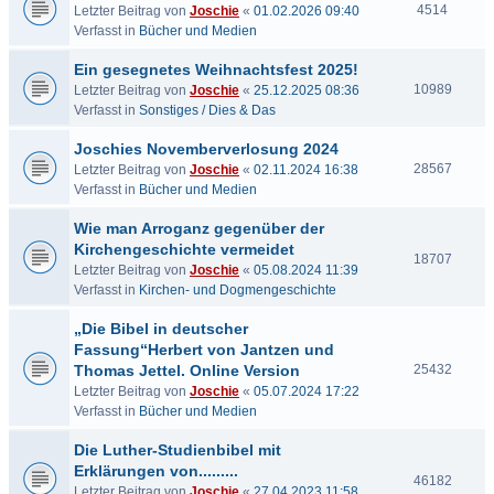
4514
Letzter Beitrag von
Joschie
«
01.02.2026 09:40
Verfasst in
Bücher und Medien
Ein gesegnetes Weihnachtsfest 2025!
10989
Letzter Beitrag von
Joschie
«
25.12.2025 08:36
Verfasst in
Sonstiges / Dies & Das
Joschies Novemberverlosung 2024
28567
Letzter Beitrag von
Joschie
«
02.11.2024 16:38
Verfasst in
Bücher und Medien
Wie man Arroganz gegenüber der
Kirchengeschichte vermeidet
18707
Letzter Beitrag von
Joschie
«
05.08.2024 11:39
Verfasst in
Kirchen- und Dogmengeschichte
„Die Bibel in deutscher
Fassung“Herbert von Jantzen und
Thomas Jettel. Online Version
25432
Letzter Beitrag von
Joschie
«
05.07.2024 17:22
Verfasst in
Bücher und Medien
Die Luther-Studienbibel mit
Erklärungen von.........
46182
Letzter Beitrag von
Joschie
«
27.04.2023 11:58