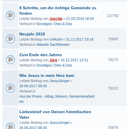
8 Schritte, um die richtige Gemeinde zu
finden
127792
Letzter Beitrag von
Joschie
«
21.03.2018 18:34
Verfasst in
Sonstiges / Dies & Das
Neujahr 2018
75683
Letzter Beitrag von
UriKulm
«
31.12.2017 19:16
Verfasst in
Aktuelle Sachthemen
Zum Ende des Jahres
76273
Letzter Beitrag von
Jörg
«
31.12.2017 12:51
Verfasst in
Sonstiges / Dies & Das
Wie Jesus in mein Herz kam
Letzter Beitrag von
JesusJünger
«
26.09.2017 09:40
76313
Verfasst in
Aus der Praxis - Alltag, Mission, Gemeindearbeit
etc
Liebesbrief von Deinen himmlischen
Vater
Letzter Beitrag von
JesusJünger
«
75878
26.09.2017 09:35