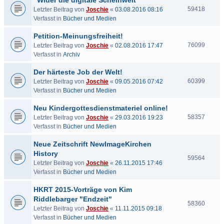
"Wider die digitale Scheinwelt"
59418
Letzter Beitrag von
Joschie
«
03.08.2016 08:16
Verfasst in
Bücher und Medien
Petition-Meinungsfreiheit!
76099
Letzter Beitrag von
Joschie
«
02.08.2016 17:47
Verfasst in
Archiv
Der härteste Job der Welt!
60399
Letzter Beitrag von
Joschie
«
09.05.2016 07:42
Verfasst in
Bücher und Medien
Neu Kindergottesdienstmateriel online!
58357
Letzter Beitrag von
Joschie
«
29.03.2016 19:23
Verfasst in
Bücher und Medien
Neue Zeitschrift NewImageKirchen
History
59564
Letzter Beitrag von
Joschie
«
26.11.2015 17:46
Verfasst in
Bücher und Medien
HKRT 2015-Vorträge von Kim
Riddlebarger "Endzeit"
58360
Letzter Beitrag von
Joschie
«
11.11.2015 09:18
Verfasst in
Bücher und Medien