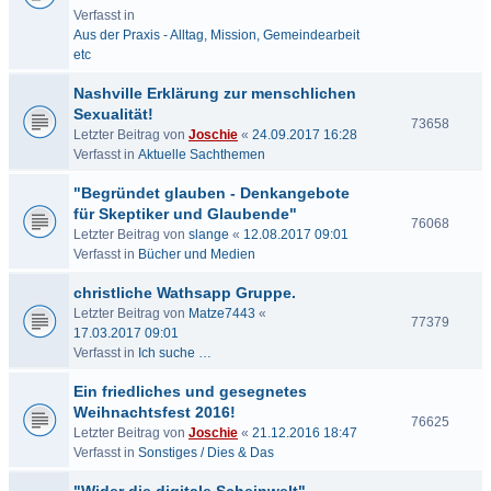
Verfasst in
Aus der Praxis - Alltag, Mission, Gemeindearbeit
etc
Nashville Erklärung zur menschlichen
Sexualität!
73658
Letzter Beitrag von
Joschie
«
24.09.2017 16:28
Verfasst in
Aktuelle Sachthemen
"Begründet glauben - Denkangebote
für Skeptiker und Glaubende"
76068
Letzter Beitrag von
slange
«
12.08.2017 09:01
Verfasst in
Bücher und Medien
christliche Wathsapp Gruppe.
Letzter Beitrag von
Matze7443
«
77379
17.03.2017 09:01
Verfasst in
Ich suche …
Ein friedliches und gesegnetes
Weihnachtsfest 2016!
76625
Letzter Beitrag von
Joschie
«
21.12.2016 18:47
Verfasst in
Sonstiges / Dies & Das