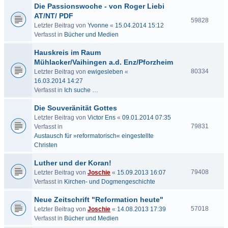
Die Passionswoche - von Roger Liebi
AT/NT/ PDF
59828
Letzter Beitrag von
Yvonne
«
15.04.2014 15:12
Verfasst in
Bücher und Medien
Hauskreis im Raum
Mühlacker/Vaihingen a.d. Enz/Pforzheim
80334
Letzter Beitrag von
ewigesleben
«
16.03.2014 14:27
Verfasst in
Ich suche …
Die Souveränität Gottes
Letzter Beitrag von
Victor Ens
«
09.01.2014 07:35
79831
Verfasst in
Austausch für »reformatorisch« eingestellte
Christen
Luther und der Koran!
79408
Letzter Beitrag von
Joschie
«
15.09.2013 16:07
Verfasst in
Kirchen- und Dogmengeschichte
Neue Zeitschrift "Reformation heute"
57018
Letzter Beitrag von
Joschie
«
14.08.2013 17:39
Verfasst in
Bücher und Medien