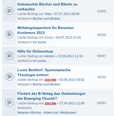
Gebrauchte Bücher und Bibeln zu
verkaufen
53850
Letzter Beitrag von
Toby
«
07.07.2013 09:46
Verfasst in
Bücher und Medien
Mitfahrgelegenheit für Betanien-
Konferenz 2013
68306
Letzter Beitrag von
Sonja
«
04.07.2013 21:41
Verfasst in
Ich suche …
Hilfe für Onlineshop
68697
Letzter Beitrag von
kaisers
«
22.06.2013 12:16
Verfasst in
Ich suche …
Louis Berkhof: Systematische
Theologie online!
49240
Letzter Beitrag von
Joschie
«
03.06.2013 16:01
Verfasst in
Bücher und Medien
Fördert der B-Verlag das Gedankengut
der Emerging Church?
68363
Letzter Beitrag von
Joschie
«
27.04.2013 12:09
Verfasst in
Betanien-Bücher, -Artikel und -Meldungen