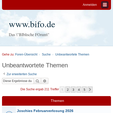
Anmelden
www.bifo.de
Das \"BIblische FOrum\"
Gehe zu:
Foren-Übersicht
Suche
Unbeantwortete Themen
Unbeantwortete Themen
Zur erweiterten Suche
Suche
Erweiterte Suche
1
2
3
4
5
Nächste
Die Suche ergab 211 Treffer
Themen
Joschies Februarverlosung 2026