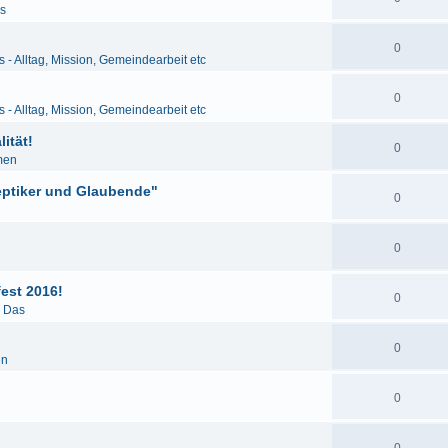
as
0
s - Alltag, Mission, Gemeindearbeit etc
0
s - Alltag, Mission, Gemeindearbeit etc
ität!
0
men
eptiker und Glaubende"
0
0
est 2016!
0
& Das
0
en
0