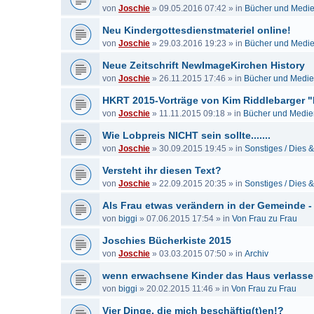
von
Joschie
»
09.05.2016 07:42
» in
Bücher und Medi
Neu Kindergottesdienstmateriel online!
von
Joschie
»
29.03.2016 19:23
» in
Bücher und Medi
Neue Zeitschrift NewImageKirchen History
von
Joschie
»
26.11.2015 17:46
» in
Bücher und Medi
HKRT 2015-Vorträge von Kim Riddlebarger "
von
Joschie
»
11.11.2015 09:18
» in
Bücher und Medie
Wie Lobpreis NICHT sein sollte.......
von
Joschie
»
30.09.2015 19:45
» in
Sonstiges / Dies 
Versteht ihr diesen Text?
von
Joschie
»
22.09.2015 20:35
» in
Sonstiges / Dies 
Als Frau etwas verändern in der Gemeinde -
von
biggi
»
07.06.2015 17:54
» in
Von Frau zu Frau
Joschies Bücherkiste 2015
von
Joschie
»
03.03.2015 07:50
» in
Archiv
wenn erwachsene Kinder das Haus verlass
von
biggi
»
20.02.2015 11:46
» in
Von Frau zu Frau
Vier Dinge, die mich beschäftig(t)en!?