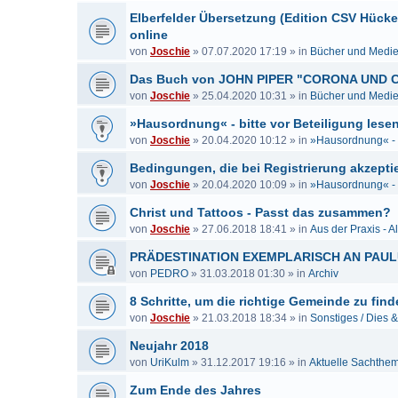
Elberfelder Übersetzung (Edition CSV Hück
online
von
Joschie
»
07.07.2020 17:19
» in
Bücher und Medi
Das Buch von JOHN PIPER "CORONA UND C
von
Joschie
»
25.04.2020 10:31
» in
Bücher und Medi
»Hausordnung« - bitte vor Beteiligung lesen
von
Joschie
»
20.04.2020 10:12
» in
»Hausordnung« - b
Bedingungen, die bei Registrierung akzeptie
von
Joschie
»
20.04.2020 10:09
» in
»Hausordnung« - b
Christ und Tattoos - Passt das zusammen?
von
Joschie
»
27.06.2018 18:41
» in
Aus der Praxis - A
PRÄDESTINATION EXEMPLARISCH AN PAU
von
PEDRO
»
31.03.2018 01:30
» in
Archiv
8 Schritte, um die richtige Gemeinde zu fin
von
Joschie
»
21.03.2018 18:34
» in
Sonstiges / Dies 
Neujahr 2018
von
UriKulm
»
31.12.2017 19:16
» in
Aktuelle Sachthe
Zum Ende des Jahres