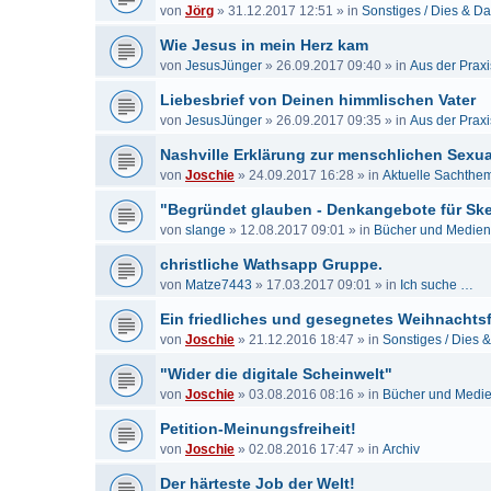
von
Jörg
»
31.12.2017 12:51
» in
Sonstiges / Dies & D
Wie Jesus in mein Herz kam
von
JesusJünger
»
26.09.2017 09:40
» in
Aus der Praxi
Liebesbrief von Deinen himmlischen Vater
von
JesusJünger
»
26.09.2017 09:35
» in
Aus der Praxi
Nashville Erklärung zur menschlichen Sexual
von
Joschie
»
24.09.2017 16:28
» in
Aktuelle Sachthe
"Begründet glauben - Denkangebote für Sk
von
slange
»
12.08.2017 09:01
» in
Bücher und Medien
christliche Wathsapp Gruppe.
von
Matze7443
»
17.03.2017 09:01
» in
Ich suche …
Ein friedliches und gesegnetes Weihnachtsf
von
Joschie
»
21.12.2016 18:47
» in
Sonstiges / Dies 
"Wider die digitale Scheinwelt"
von
Joschie
»
03.08.2016 08:16
» in
Bücher und Medi
Petition-Meinungsfreiheit!
von
Joschie
»
02.08.2016 17:47
» in
Archiv
Der härteste Job der Welt!