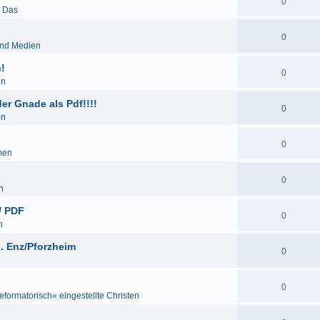
0
& Das
0
und Medien
!
0
en
r Gnade als Pdf!!!!
0
en
0
men
0
n
/ PDF
0
n
. Enz/Pforzheim
0
0
eformatorisch« eingestellte Christen