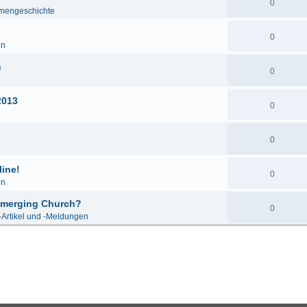
0
mengeschichte
0
en
n
0
2013
0
0
line!
0
en
 Emerging Church?
0
-Artikel und -Meldungen