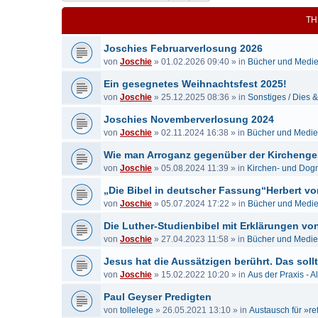
TH
Joschies Februarverlosung 2026
von
Joschie
»
01.02.2026 09:40
» in
Bücher und Medi
Ein gesegnetes Weihnachtsfest 2025!
von
Joschie
»
25.12.2025 08:36
» in
Sonstiges / Dies 
Joschies Novemberverlosung 2024
von
Joschie
»
02.11.2024 16:38
» in
Bücher und Medi
Wie man Arroganz gegenüber der Kirchenge
von
Joschie
»
05.08.2024 11:39
» in
Kirchen- und Dog
„Die Bibel in deutscher Fassung“Herbert vo
von
Joschie
»
05.07.2024 17:22
» in
Bücher und Medi
Die Luther-Studienbibel mit Erklärungen von...
von
Joschie
»
27.04.2023 11:58
» in
Bücher und Medi
Jesus hat die Aussätzigen berührt. Das sollt
von
Joschie
»
15.02.2022 10:20
» in
Aus der Praxis - A
Paul Geyser Predigten
von
tollelege
»
26.05.2021 13:10
» in
Austausch für »re