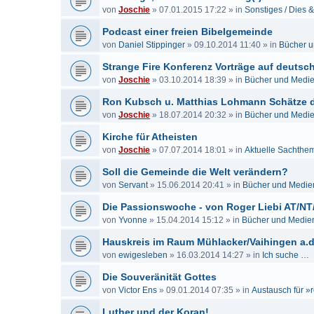
von
Joschie
»
07.01.2015 17:22
» in
Sonstiges / Dies 
Podcast einer freien Bibelgemeinde
von
Daniel Stippinger
»
09.10.2014 11:40
» in
Bücher 
Strange Fire Konferenz Vorträge auf deutsch
von
Joschie
»
03.10.2014 18:39
» in
Bücher und Medi
Ron Kubsch u. Matthias Lohmann Schätze de
von
Joschie
»
18.07.2014 20:32
» in
Bücher und Medi
Kirche für Atheisten
von
Joschie
»
07.07.2014 18:01
» in
Aktuelle Sachthe
Soll die Gemeinde die Welt verändern?
von
Servant
»
15.06.2014 20:41
» in
Bücher und Medie
Die Passionswoche - von Roger Liebi AT/NT
von
Yvonne
»
15.04.2014 15:12
» in
Bücher und Medie
Hauskreis im Raum Mühlacker/Vaihingen a.d
von
ewigesleben
»
16.03.2014 14:27
» in
Ich suche …
Die Souveränität Gottes
von
Victor Ens
»
09.01.2014 07:35
» in
Austausch für »r
Luther und der Koran!