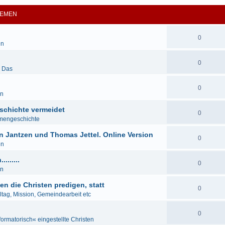
EMEN
0
en
0
& Das
0
en
schichte vermeidet
0
mengeschichte
n Jantzen und Thomas Jettel. Online Version
0
en
......
0
en
en die Christen predigen, statt
0
lltag, Mission, Gemeindearbeit etc
0
formatorisch« eingestellte Christen