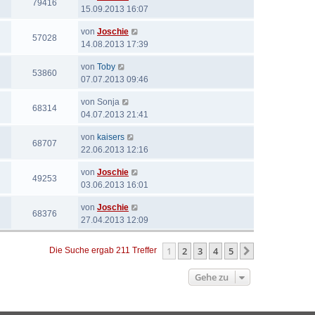
79416
15.09.2013 16:07
von
Joschie
57028
14.08.2013 17:39
von
Toby
53860
07.07.2013 09:46
von
Sonja
68314
04.07.2013 21:41
von
kaisers
68707
22.06.2013 12:16
von
Joschie
49253
03.06.2013 16:01
von
Joschie
68376
27.04.2013 12:09
1
2
3
4
5
Nächste
Die Suche ergab 211 Treffer
Gehe zu