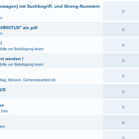
eswagen) mit Suchbegriff, und Strong-Nummern
0
en
HRISTUS" als pdf
0
en
!
0
itte vor Beteiligung lesen
rt werden !
0
itte vor Beteiligung lesen
0
lltag, Mission, Gemeindearbeit etc
LUS
0
den
0
& Das
0
men
0