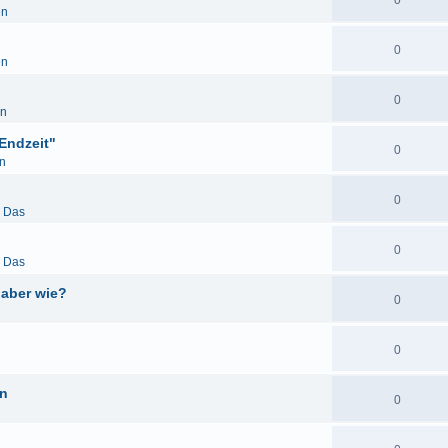
0
en
0
en
0
en
Endzeit"
0
n
0
& Das
0
& Das
 aber wie?
0
0
en
0