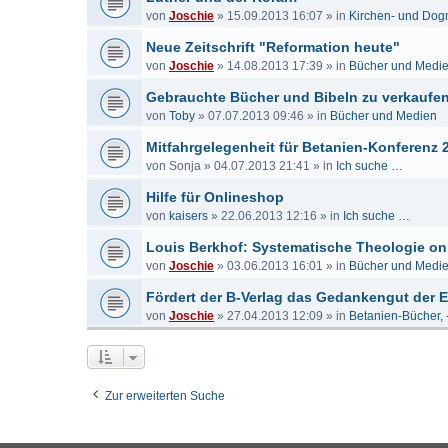
von
Joschie
»
15.09.2013 16:07
» in
Kirchen- und Dog
Neue Zeitschrift "Reformation heute"
von
Joschie
»
14.08.2013 17:39
» in
Bücher und Medi
Gebrauchte Bücher und Bibeln zu verkaufe
von
Toby
»
07.07.2013 09:46
» in
Bücher und Medien
Mitfahrgelegenheit für Betanien-Konferenz 
von
Sonja
»
04.07.2013 21:41
» in
Ich suche …
Hilfe für Onlineshop
von
kaisers
»
22.06.2013 12:16
» in
Ich suche …
Louis Berkhof: Systematische Theologie on
von
Joschie
»
03.06.2013 16:01
» in
Bücher und Medi
Fördert der B-Verlag das Gedankengut der
von
Joschie
»
27.04.2013 12:09
» in
Betanien-Bücher, 
Zur erweiterten Suche