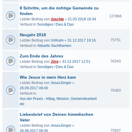
8 Schritte, um die richtige Gemeinde zu
finden
127866
Letzter Beitrag von
Joschie
«
21.03.2018 18:34
Verfasst in
Sonstiges / Dies & Das
Neujahr 2018
75751
Letzter Beitrag von
UriKulm
«
31.12.2017 19:16
Verfasst in
Aktuelle Sachthemen
Zum Ende des Jahres
76343
Letzter Beitrag von
Jörg
«
31.12.2017 12:51
Verfasst in
Sonstiges / Dies & Das
Wie Jesus in mein Herz kam
Letzter Beitrag von
JesusJünger
«
26.09.2017 09:40
76383
Verfasst in
Aus der Praxis - Alltag, Mission, Gemeindearbeit
etc
Liebesbrief von Deinen himmlischen
Vater
Letzter Beitrag von
JesusJünger
«
75937
26.09.2017 09:35