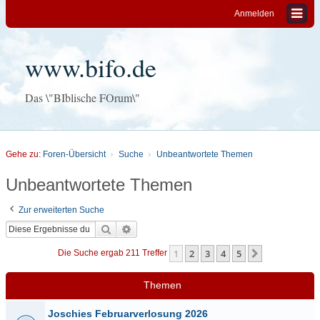
Anmelden
www.bifo.de
Das \"BIblische FOrum\"
Gehe zu:
Foren-Übersicht
Suche
Unbeantwortete Themen
Unbeantwortete Themen
Zur erweiterten Suche
Suche
Erweiterte Suche
1
2
3
4
5
Nächste
Die Suche ergab 211 Treffer
Themen
Joschies Februarverlosung 2026