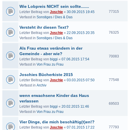
Wie Lobpreis NICHT sein sollte.......
77315
Letzter Beitrag von
Joschie
«
30.09.2015 19:45
Verfasst in
Sonstiges / Dies & Das
Versteht ihr diesen Text?
76325
Letzter Beitrag von
Joschie
«
22.09.2015 20:35
Verfasst in
Sonstiges / Dies & Das
Als Frau etwas verändern in der
Gemeinde - aber wie?
70083
Letzter Beitrag von
biggi
«
07.06.2015 17:54
Verfasst in
Von Frau zu Frau
Joschies Bücherkiste 2015
77548
Letzter Beitrag von
Joschie
«
03.03.2015 07:50
Verfasst in
Archiv
wenn erwachsene Kinder das Haus
verlassen
69503
Letzter Beitrag von
biggi
«
20.02.2015 11:46
Verfasst in
Von Frau zu Frau
Vier Dinge, die mich beschäftig(t)en!?
77793
Letzter Beitrag von
Joschie
«
07.01.2015 17:22