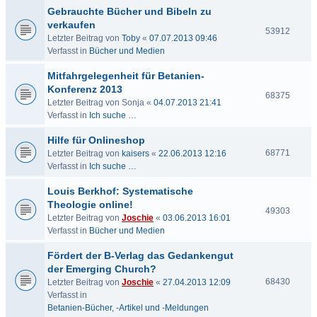
Gebrauchte Bücher und Bibeln zu
verkaufen
53912
Letzter Beitrag von
Toby
«
07.07.2013 09:46
Verfasst in
Bücher und Medien
Mitfahrgelegenheit für Betanien-
Konferenz 2013
68375
Letzter Beitrag von
Sonja
«
04.07.2013 21:41
Verfasst in
Ich suche …
Hilfe für Onlineshop
68771
Letzter Beitrag von
kaisers
«
22.06.2013 12:16
Verfasst in
Ich suche …
Louis Berkhof: Systematische
Theologie online!
49303
Letzter Beitrag von
Joschie
«
03.06.2013 16:01
Verfasst in
Bücher und Medien
Fördert der B-Verlag das Gedankengut
der Emerging Church?
68430
Letzter Beitrag von
Joschie
«
27.04.2013 12:09
Verfasst in
Betanien-Bücher, -Artikel und -Meldungen