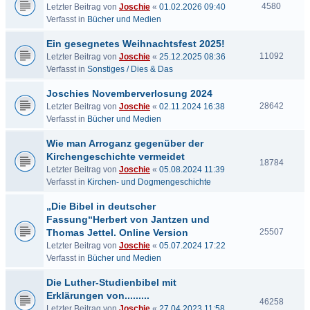
4580
Letzter Beitrag von
Joschie
«
01.02.2026 09:40
Verfasst in
Bücher und Medien
Ein gesegnetes Weihnachtsfest 2025!
11092
Letzter Beitrag von
Joschie
«
25.12.2025 08:36
Verfasst in
Sonstiges / Dies & Das
Joschies Novemberverlosung 2024
28642
Letzter Beitrag von
Joschie
«
02.11.2024 16:38
Verfasst in
Bücher und Medien
Wie man Arroganz gegenüber der
Kirchengeschichte vermeidet
18784
Letzter Beitrag von
Joschie
«
05.08.2024 11:39
Verfasst in
Kirchen- und Dogmengeschichte
„Die Bibel in deutscher
Fassung“Herbert von Jantzen und
Thomas Jettel. Online Version
25507
Letzter Beitrag von
Joschie
«
05.07.2024 17:22
Verfasst in
Bücher und Medien
Die Luther-Studienbibel mit
Erklärungen von.........
46258
Letzter Beitrag von
Joschie
«
27.04.2023 11:58