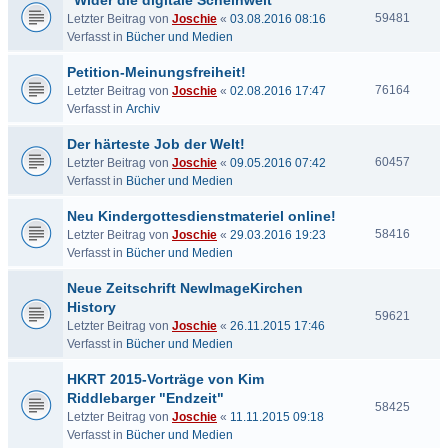
"Wider die digitale Scheinwelt"
59481
Letzter Beitrag von
Joschie
«
03.08.2016 08:16
Verfasst in
Bücher und Medien
Petition-Meinungsfreiheit!
76164
Letzter Beitrag von
Joschie
«
02.08.2016 17:47
Verfasst in
Archiv
Der härteste Job der Welt!
60457
Letzter Beitrag von
Joschie
«
09.05.2016 07:42
Verfasst in
Bücher und Medien
Neu Kindergottesdienstmateriel online!
58416
Letzter Beitrag von
Joschie
«
29.03.2016 19:23
Verfasst in
Bücher und Medien
Neue Zeitschrift NewImageKirchen
History
59621
Letzter Beitrag von
Joschie
«
26.11.2015 17:46
Verfasst in
Bücher und Medien
HKRT 2015-Vorträge von Kim
Riddlebarger "Endzeit"
58425
Letzter Beitrag von
Joschie
«
11.11.2015 09:18
Verfasst in
Bücher und Medien