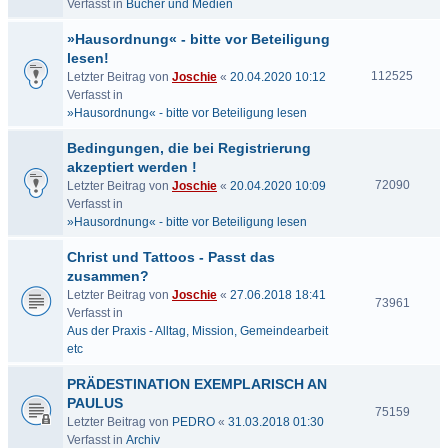
Verfasst in
Bücher und Medien
»Hausordnung« - bitte vor Beteiligung
lesen!
112525
Letzter Beitrag von
Joschie
«
20.04.2020 10:12
Verfasst in
»Hausordnung« - bitte vor Beteiligung lesen
Bedingungen, die bei Registrierung
akzeptiert werden !
72090
Letzter Beitrag von
Joschie
«
20.04.2020 10:09
Verfasst in
»Hausordnung« - bitte vor Beteiligung lesen
Christ und Tattoos - Passt das
zusammen?
Letzter Beitrag von
Joschie
«
27.06.2018 18:41
73961
Verfasst in
Aus der Praxis - Alltag, Mission, Gemeindearbeit
etc
PRÄDESTINATION EXEMPLARISCH AN
PAULUS
75159
Letzter Beitrag von
PEDRO
«
31.03.2018 01:30
Verfasst in
Archiv