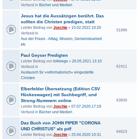
Verfasst in
Bücher und Medien
Jesus hat die Aussätzigen berührt. Das
sollten die Christen predigen, statt
Letzter Beitrag von
Joschie
«
15.02.2022 10:20
51896
Verfasst in
Aus der Praxis - Alltag, Mission, Gemeindearbeit
etc
Paul Geyser Predigten
Letzter Beitrag von
tollelege
«
26.05.2021 13:10
62411
Verfasst in
Austausch für »reformatorisch« eingestellte
Christen
Elberfelder Übersetzung (Edition CSV
Hückeswagen) mit Suchbegriff, und
Strong-Nummern online
63830
Letzter Beitrag von
Joschie
«
07.07.2020 17:19
Verfasst in
Bücher und Medien
Das Buch von JOHN PIPER "CORONA
UND CHRISTUS" als pdf
64623
Letzter Beitrag von
Joschie
«
25.04.2020 10:31