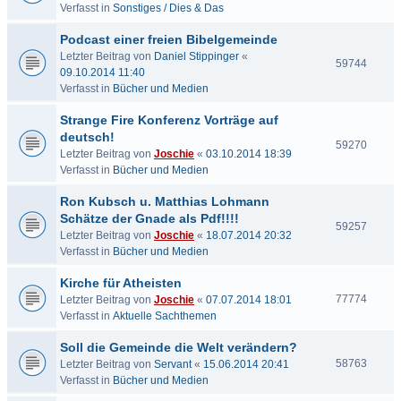
Verfasst in
Sonstiges / Dies & Das
Podcast einer freien Bibelgemeinde
Letzter Beitrag von
Daniel Stippinger
«
59744
09.10.2014 11:40
Verfasst in
Bücher und Medien
Strange Fire Konferenz Vorträge auf
deutsch!
59270
Letzter Beitrag von
Joschie
«
03.10.2014 18:39
Verfasst in
Bücher und Medien
Ron Kubsch u. Matthias Lohmann
Schätze der Gnade als Pdf!!!!
59257
Letzter Beitrag von
Joschie
«
18.07.2014 20:32
Verfasst in
Bücher und Medien
Kirche für Atheisten
77774
Letzter Beitrag von
Joschie
«
07.07.2014 18:01
Verfasst in
Aktuelle Sachthemen
Soll die Gemeinde die Welt verändern?
58763
Letzter Beitrag von
Servant
«
15.06.2014 20:41
Verfasst in
Bücher und Medien