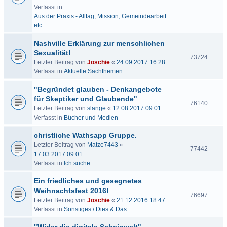
Verfasst in
Aus der Praxis - Alltag, Mission, Gemeindearbeit
etc
Nashville Erklärung zur menschlichen
Sexualität!
73724
Letzter Beitrag von
Joschie
«
24.09.2017 16:28
Verfasst in
Aktuelle Sachthemen
"Begründet glauben - Denkangebote
für Skeptiker und Glaubende"
76140
Letzter Beitrag von
slange
«
12.08.2017 09:01
Verfasst in
Bücher und Medien
christliche Wathsapp Gruppe.
Letzter Beitrag von
Matze7443
«
77442
17.03.2017 09:01
Verfasst in
Ich suche …
Ein friedliches und gesegnetes
Weihnachtsfest 2016!
76697
Letzter Beitrag von
Joschie
«
21.12.2016 18:47
Verfasst in
Sonstiges / Dies & Das