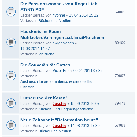
Die Passionswoche - von Roger Liebi
AT/NT/ PDF
59885
Letzter Beitrag von
Yvonne
«
15.04.2014 15:12
Verfasst in
Bücher und Medien
Hauskreis im Raum
Mühlacker/Vaihingen a.d. Enz/Pforzheim
80400
Letzter Beitrag von
ewigesleben
«
16.03.2014 14:27
Verfasst in
Ich suche …
Die Souveränität Gottes
Letzter Beitrag von
Victor Ens
«
09.01.2014 07:35
79897
Verfasst in
Austausch für »reformatorisch« eingestellte
Christen
Luther und der Koran!
79473
Letzter Beitrag von
Joschie
«
15.09.2013 16:07
Verfasst in
Kirchen- und Dogmengeschichte
Neue Zeitschrift "Reformation heute"
57083
Letzter Beitrag von
Joschie
«
14.08.2013 17:39
Verfasst in
Bücher und Medien