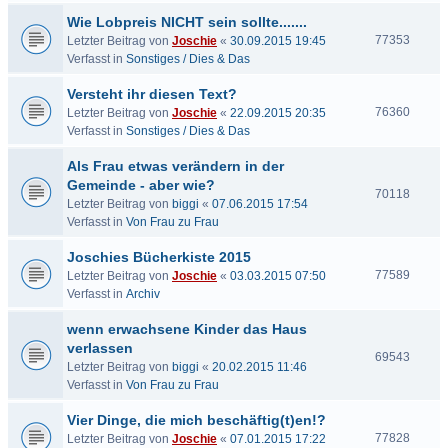
Wie Lobpreis NICHT sein sollte.......
77353
Letzter Beitrag von
Joschie
«
30.09.2015 19:45
Verfasst in
Sonstiges / Dies & Das
Versteht ihr diesen Text?
76360
Letzter Beitrag von
Joschie
«
22.09.2015 20:35
Verfasst in
Sonstiges / Dies & Das
Als Frau etwas verändern in der
Gemeinde - aber wie?
70118
Letzter Beitrag von
biggi
«
07.06.2015 17:54
Verfasst in
Von Frau zu Frau
Joschies Bücherkiste 2015
77589
Letzter Beitrag von
Joschie
«
03.03.2015 07:50
Verfasst in
Archiv
wenn erwachsene Kinder das Haus
verlassen
69543
Letzter Beitrag von
biggi
«
20.02.2015 11:46
Verfasst in
Von Frau zu Frau
Vier Dinge, die mich beschäftig(t)en!?
77828
Letzter Beitrag von
Joschie
«
07.01.2015 17:22