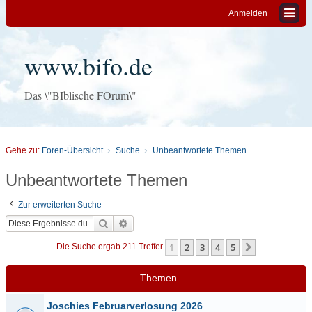
Anmelden
www.bifo.de
Das \"BIblische FOrum\"
Gehe zu:
Foren-Übersicht
Suche
Unbeantwortete Themen
Unbeantwortete Themen
Zur erweiterten Suche
Suche
Erweiterte Suche
1
2
3
4
5
Nächste
Die Suche ergab 211 Treffer
Themen
Joschies Februarverlosung 2026