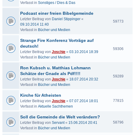
Verfasst in
Sonstiges / Dies & Das
Podcast einer freien Bibelgemeinde
Letzter Beitrag von
Daniel Stippinger
«
59773
09.10.2014 11:40
Verfasst in
Bücher und Medien
Strange Fire Konferenz Vorträge auf
deutsch!
59306
Letzter Beitrag von
Joschie
«
03.10.2014 18:39
Verfasst in
Bücher und Medien
Ron Kubsch u. Matthias Lohmann
Schätze der Gnade als Pdf!!!!
59289
Letzter Beitrag von
Joschie
«
18.07.2014 20:32
Verfasst in
Bücher und Medien
Kirche für Atheisten
77815
Letzter Beitrag von
Joschie
«
07.07.2014 18:01
Verfasst in
Aktuelle Sachthemen
Soll die Gemeinde die Welt verändern?
58796
Letzter Beitrag von
Servant
«
15.06.2014 20:41
Verfasst in
Bücher und Medien