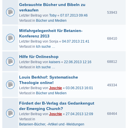
Gebrauchte Bücher und Bibeln zu
verkaufen
53943
Letzter Beitrag von
Toby
«
07.07.2013 09:46
Verfasst in
Bücher und Medien
Mitfahrgelegenheit für Betanien-
Konferenz 2013
68410
Letzter Beitrag von
Sonja
«
04.07.2013 21:41
Verfasst in
Ich suche …
Hilfe für Onlineshop
68812
Letzter Beitrag von
kaisers
«
22.06.2013 12:16
Verfasst in
Ich suche …
Louis Berkhof: Systematische
Theologie online!
49334
Letzter Beitrag von
Joschie
«
03.06.2013 16:01
Verfasst in
Bücher und Medien
Fördert der B-Verlag das Gedankengut
der Emerging Church?
68464
Letzter Beitrag von
Joschie
«
27.04.2013 12:09
Verfasst in
Betanien-Bücher, -Artikel und -Meldungen