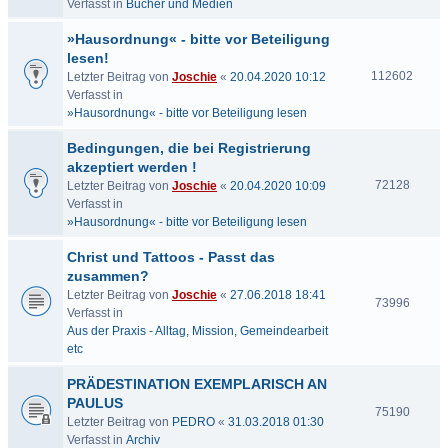
Verfasst in
Bücher und Medien
»Hausordnung« - bitte vor Beteiligung
lesen!
112602
Letzter Beitrag von
Joschie
«
20.04.2020 10:12
Verfasst in
»Hausordnung« - bitte vor Beteiligung lesen
Bedingungen, die bei Registrierung
akzeptiert werden !
72128
Letzter Beitrag von
Joschie
«
20.04.2020 10:09
Verfasst in
»Hausordnung« - bitte vor Beteiligung lesen
Christ und Tattoos - Passt das
zusammen?
Letzter Beitrag von
Joschie
«
27.06.2018 18:41
73996
Verfasst in
Aus der Praxis - Alltag, Mission, Gemeindearbeit
etc
PRÄDESTINATION EXEMPLARISCH AN
PAULUS
75190
Letzter Beitrag von
PEDRO
«
31.03.2018 01:30
Verfasst in
Archiv