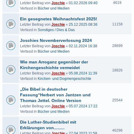
4619
Letzter Beitrag von
Joschie
«
01.02.2026 09:40
Verfasst in
Bücher und Medien
Ein gesegnetes Weihnachtsfest 2025!
11158
Letzter Beitrag von
Joschie
«
25.12.2025 08:36
Verfasst in
Sonstiges / Dies & Das
Joschies Novemberverlosung 2024
28699
Letzter Beitrag von
Joschie
«
02.11.2024 16:38
Verfasst in
Bücher und Medien
Wie man Arroganz gegenüber der
Kirchengeschichte vermeidet
18826
Letzter Beitrag von
Joschie
«
05.08.2024 11:39
Verfasst in
Kirchen- und Dogmengeschichte
„Die Bibel in deutscher
Fassung“Herbert von Jantzen und
Thomas Jettel. Online Version
25544
Letzter Beitrag von
Joschie
«
05.07.2024 17:22
Verfasst in
Bücher und Medien
Die Luther-Studienbibel mit
Erklärungen von.........
46296
Letzter Beitrag von
Joschie
«
27.04.2023 11:58