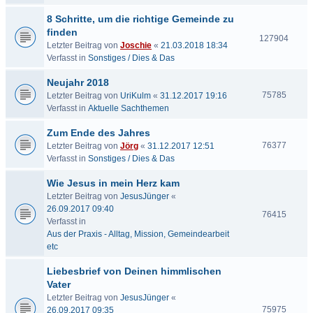
8 Schritte, um die richtige Gemeinde zu
finden
127904
Letzter Beitrag von
Joschie
«
21.03.2018 18:34
Verfasst in
Sonstiges / Dies & Das
Neujahr 2018
75785
Letzter Beitrag von
UriKulm
«
31.12.2017 19:16
Verfasst in
Aktuelle Sachthemen
Zum Ende des Jahres
76377
Letzter Beitrag von
Jörg
«
31.12.2017 12:51
Verfasst in
Sonstiges / Dies & Das
Wie Jesus in mein Herz kam
Letzter Beitrag von
JesusJünger
«
26.09.2017 09:40
76415
Verfasst in
Aus der Praxis - Alltag, Mission, Gemeindearbeit
etc
Liebesbrief von Deinen himmlischen
Vater
Letzter Beitrag von
JesusJünger
«
75975
26.09.2017 09:35