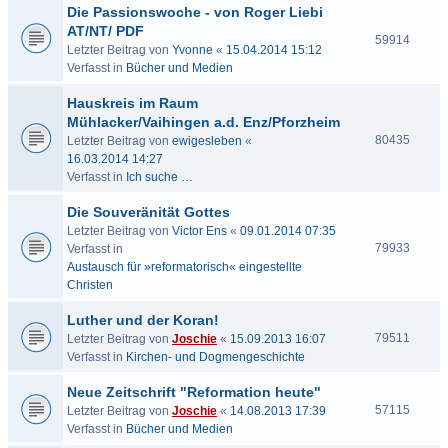
Die Passionswoche - von Roger Liebi
AT/NT/ PDF
59914
Letzter Beitrag von
Yvonne
«
15.04.2014 15:12
Verfasst in
Bücher und Medien
Hauskreis im Raum
Mühlacker/Vaihingen a.d. Enz/Pforzheim
80435
Letzter Beitrag von
ewigesleben
«
16.03.2014 14:27
Verfasst in
Ich suche …
Die Souveränität Gottes
Letzter Beitrag von
Victor Ens
«
09.01.2014 07:35
79933
Verfasst in
Austausch für »reformatorisch« eingestellte
Christen
Luther und der Koran!
79511
Letzter Beitrag von
Joschie
«
15.09.2013 16:07
Verfasst in
Kirchen- und Dogmengeschichte
Neue Zeitschrift "Reformation heute"
57115
Letzter Beitrag von
Joschie
«
14.08.2013 17:39
Verfasst in
Bücher und Medien