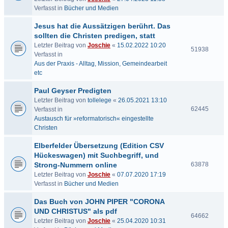
Verfasst in
Bücher und Medien
Jesus hat die Aussätzigen berührt. Das
sollten die Christen predigen, statt
Letzter Beitrag von
Joschie
«
15.02.2022 10:20
51938
Verfasst in
Aus der Praxis - Alltag, Mission, Gemeindearbeit
etc
Paul Geyser Predigten
Letzter Beitrag von
tollelege
«
26.05.2021 13:10
62445
Verfasst in
Austausch für »reformatorisch« eingestellte
Christen
Elberfelder Übersetzung (Edition CSV
Hückeswagen) mit Suchbegriff, und
Strong-Nummern online
63878
Letzter Beitrag von
Joschie
«
07.07.2020 17:19
Verfasst in
Bücher und Medien
Das Buch von JOHN PIPER "CORONA
UND CHRISTUS" als pdf
64662
Letzter Beitrag von
Joschie
«
25.04.2020 10:31