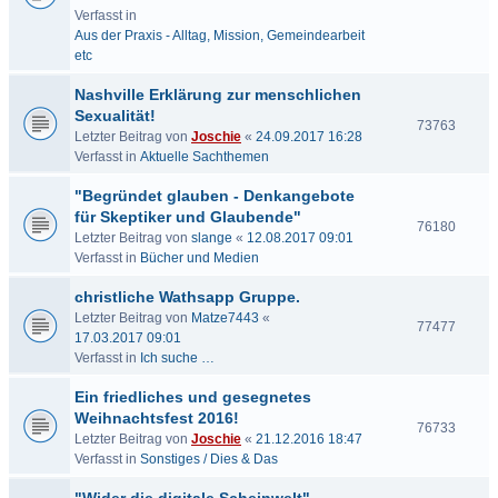
Verfasst in
Aus der Praxis - Alltag, Mission, Gemeindearbeit
etc
Nashville Erklärung zur menschlichen
Sexualität!
73763
Letzter Beitrag von
Joschie
«
24.09.2017 16:28
Verfasst in
Aktuelle Sachthemen
"Begründet glauben - Denkangebote
für Skeptiker und Glaubende"
76180
Letzter Beitrag von
slange
«
12.08.2017 09:01
Verfasst in
Bücher und Medien
christliche Wathsapp Gruppe.
Letzter Beitrag von
Matze7443
«
77477
17.03.2017 09:01
Verfasst in
Ich suche …
Ein friedliches und gesegnetes
Weihnachtsfest 2016!
76733
Letzter Beitrag von
Joschie
«
21.12.2016 18:47
Verfasst in
Sonstiges / Dies & Das