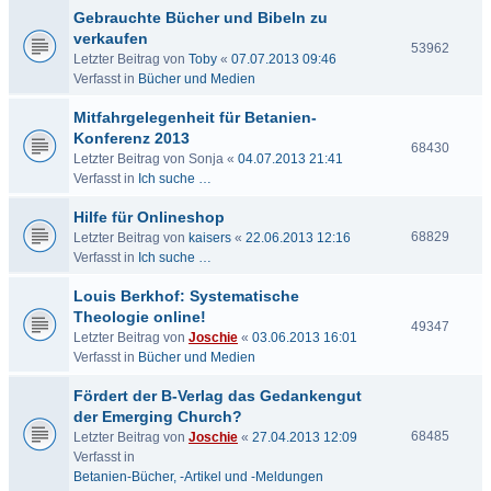
Gebrauchte Bücher und Bibeln zu
verkaufen
53962
Letzter Beitrag von
Toby
«
07.07.2013 09:46
Verfasst in
Bücher und Medien
Mitfahrgelegenheit für Betanien-
Konferenz 2013
68430
Letzter Beitrag von
Sonja
«
04.07.2013 21:41
Verfasst in
Ich suche …
Hilfe für Onlineshop
68829
Letzter Beitrag von
kaisers
«
22.06.2013 12:16
Verfasst in
Ich suche …
Louis Berkhof: Systematische
Theologie online!
49347
Letzter Beitrag von
Joschie
«
03.06.2013 16:01
Verfasst in
Bücher und Medien
Fördert der B-Verlag das Gedankengut
der Emerging Church?
68485
Letzter Beitrag von
Joschie
«
27.04.2013 12:09
Verfasst in
Betanien-Bücher, -Artikel und -Meldungen