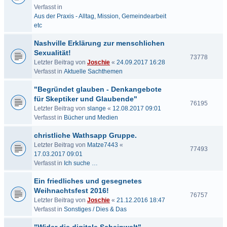
Verfasst in
Aus der Praxis - Alltag, Mission, Gemeindearbeit
etc
Nashville Erklärung zur menschlichen
Sexualität!
73778
Letzter Beitrag von
Joschie
«
24.09.2017 16:28
Verfasst in
Aktuelle Sachthemen
"Begründet glauben - Denkangebote
für Skeptiker und Glaubende"
76195
Letzter Beitrag von
slange
«
12.08.2017 09:01
Verfasst in
Bücher und Medien
christliche Wathsapp Gruppe.
Letzter Beitrag von
Matze7443
«
77493
17.03.2017 09:01
Verfasst in
Ich suche …
Ein friedliches und gesegnetes
Weihnachtsfest 2016!
76757
Letzter Beitrag von
Joschie
«
21.12.2016 18:47
Verfasst in
Sonstiges / Dies & Das