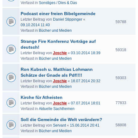
Verfasst in
Sonstiges / Dies & Das
Podcast einer freien Bibelgemeinde
Letzter Beitrag von
Daniel Stippinger
«
59788
09.10.2014 11:40
Verfasst in
Bücher und Medien
Strange Fire Konferenz Vorträge auf
deutsch!
59318
Letzter Beitrag von
Joschie
«
03.10.2014 18:39
Verfasst in
Bücher und Medien
Ron Kubsch u. Matthias Lohmann
Schätze der Gnade als Pdf!!!!
59303
Letzter Beitrag von
Joschie
«
18.07.2014 20:32
Verfasst in
Bücher und Medien
Kirche für Atheisten
77833
Letzter Beitrag von
Joschie
«
07.07.2014 18:01
Verfasst in
Aktuelle Sachthemen
Soll die Gemeinde die Welt verändern?
58808
Letzter Beitrag von
Servant
«
15.06.2014 20:41
Verfasst in
Bücher und Medien