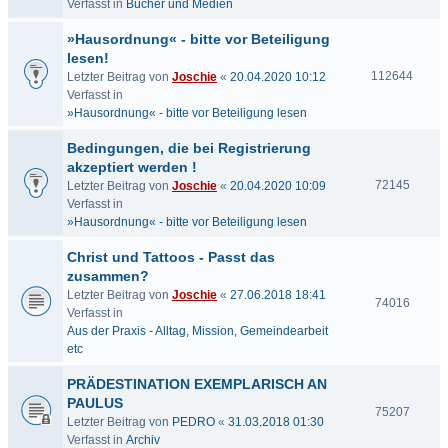
Verfasst in
Bücher und Medien
»Hausordnung« - bitte vor Beteiligung
lesen!
112644
Letzter Beitrag von
Joschie
«
20.04.2020 10:12
Verfasst in
»Hausordnung« - bitte vor Beteiligung lesen
Bedingungen, die bei Registrierung
akzeptiert werden !
72145
Letzter Beitrag von
Joschie
«
20.04.2020 10:09
Verfasst in
»Hausordnung« - bitte vor Beteiligung lesen
Christ und Tattoos - Passt das
zusammen?
Letzter Beitrag von
Joschie
«
27.06.2018 18:41
74016
Verfasst in
Aus der Praxis - Alltag, Mission, Gemeindearbeit
etc
PRÄDESTINATION EXEMPLARISCH AN
PAULUS
75207
Letzter Beitrag von
PEDRO
«
31.03.2018 01:30
Verfasst in
Archiv