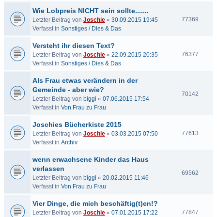
Wie Lobpreis NICHT sein sollte.......
77369
Letzter Beitrag von
Joschie
«
30.09.2015 19:45
Verfasst in
Sonstiges / Dies & Das
Versteht ihr diesen Text?
76377
Letzter Beitrag von
Joschie
«
22.09.2015 20:35
Verfasst in
Sonstiges / Dies & Das
Als Frau etwas verändern in der
Gemeinde - aber wie?
70142
Letzter Beitrag von
biggi
«
07.06.2015 17:54
Verfasst in
Von Frau zu Frau
Joschies Bücherkiste 2015
77613
Letzter Beitrag von
Joschie
«
03.03.2015 07:50
Verfasst in
Archiv
wenn erwachsene Kinder das Haus
verlassen
69562
Letzter Beitrag von
biggi
«
20.02.2015 11:46
Verfasst in
Von Frau zu Frau
Vier Dinge, die mich beschäftig(t)en!?
77847
Letzter Beitrag von
Joschie
«
07.01.2015 17:22