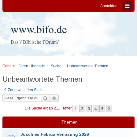
Anmelden
www.bifo.de
Das \"BIblische FOrum\"
Gehe zu:
Foren-Übersicht
Suche
Unbeantwortete Themen
Unbeantwortete Themen
Zur erweiterten Suche
Suche
Erweiterte Suche
1
2
3
4
5
Nächste
Die Suche ergab 211 Treffer
Themen
Joschies Februarverlosung 2026