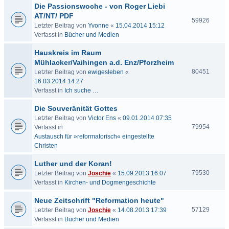
Die Passionswoche - von Roger Liebi
AT/NT/ PDF
59926
Letzter Beitrag von
Yvonne
«
15.04.2014 15:12
Verfasst in
Bücher und Medien
Hauskreis im Raum
Mühlacker/Vaihingen a.d. Enz/Pforzheim
80451
Letzter Beitrag von
ewigesleben
«
16.03.2014 14:27
Verfasst in
Ich suche …
Die Souveränität Gottes
Letzter Beitrag von
Victor Ens
«
09.01.2014 07:35
79954
Verfasst in
Austausch für »reformatorisch« eingestellte
Christen
Luther und der Koran!
79530
Letzter Beitrag von
Joschie
«
15.09.2013 16:07
Verfasst in
Kirchen- und Dogmengeschichte
Neue Zeitschrift "Reformation heute"
57129
Letzter Beitrag von
Joschie
«
14.08.2013 17:39
Verfasst in
Bücher und Medien