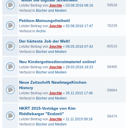
"Wider die digitale Scheinwelt"
59528
Letzter Beitrag von
Joschie
«
03.08.2016 08:16
Verfasst in
Bücher und Medien
Petition-Meinungsfreiheit!
76229
Letzter Beitrag von
Joschie
«
02.08.2016 17:47
Verfasst in
Archiv
Der härteste Job der Welt!
60510
Letzter Beitrag von
Joschie
«
09.05.2016 07:42
Verfasst in
Bücher und Medien
Neu Kindergottesdienstmateriel online!
58465
Letzter Beitrag von
Joschie
«
29.03.2016 19:23
Verfasst in
Bücher und Medien
Neue Zeitschrift NewImageKirchen
History
59664
Letzter Beitrag von
Joschie
«
26.11.2015 17:46
Verfasst in
Bücher und Medien
HKRT 2015-Vorträge von Kim
Riddlebarger "Endzeit"
58474
Letzter Beitrag von
Joschie
«
11.11.2015 09:18
Verfasst in
Bücher und Medien