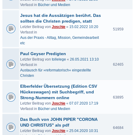
Verfasst in
Bücher und Medien
Jesus hat die Aussätzigen berührt. Das
sollten die Christen predigen, statt
Letzter Beitrag von
Joschie
«
15.02.2022 10:20
51959
Verfasst in
Aus der Praxis - Alltag, Mission, Gemeindearbeit
etc
Paul Geyser Predigten
Letzter Beitrag von
tollelege
«
26.05.2021 13:10
62465
Verfasst in
Austausch für »reformatorisch« eingestellte
Christen
Elberfelder Übersetzung (Edition CSV
Hückeswagen) mit Suchbegriff, und
Strong-Nummern online
63895
Letzter Beitrag von
Joschie
«
07.07.2020 17:19
Verfasst in
Bücher und Medien
Das Buch von JOHN PIPER "CORONA
UND CHRISTUS" als pdf
64684
Letzter Beitrag von
Joschie
«
25.04.2020 10:31