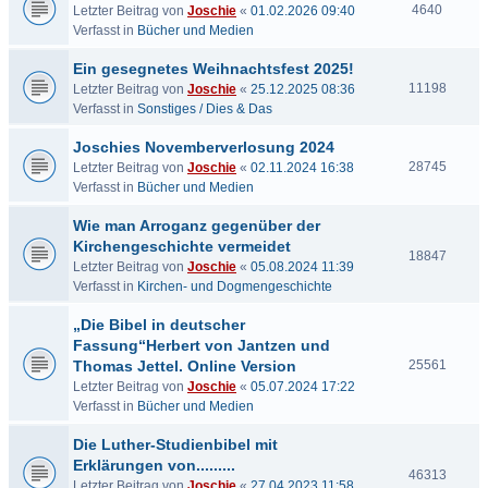
4640
Letzter Beitrag von
Joschie
«
01.02.2026 09:40
Verfasst in
Bücher und Medien
Ein gesegnetes Weihnachtsfest 2025!
11198
Letzter Beitrag von
Joschie
«
25.12.2025 08:36
Verfasst in
Sonstiges / Dies & Das
Joschies Novemberverlosung 2024
28745
Letzter Beitrag von
Joschie
«
02.11.2024 16:38
Verfasst in
Bücher und Medien
Wie man Arroganz gegenüber der
Kirchengeschichte vermeidet
18847
Letzter Beitrag von
Joschie
«
05.08.2024 11:39
Verfasst in
Kirchen- und Dogmengeschichte
„Die Bibel in deutscher
Fassung“Herbert von Jantzen und
Thomas Jettel. Online Version
25561
Letzter Beitrag von
Joschie
«
05.07.2024 17:22
Verfasst in
Bücher und Medien
Die Luther-Studienbibel mit
Erklärungen von.........
46313
Letzter Beitrag von
Joschie
«
27.04.2023 11:58