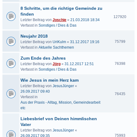
8 Schritte, um die richtige Gemeinde zu
finden
127920
Letzter Beitrag von
Joschie
«
21.03.2018 18:34
Verfasst in
Sonstiges / Dies & Das
Neujahr 2018
75799
Letzter Beitrag von
UriKulm
«
31.12.2017 19:16
Verfasst in
Aktuelle Sachthemen
Zum Ende des Jahres
76398
Letzter Beitrag von
Jörg
«
31.12.2017 12:51
Verfasst in
Sonstiges / Dies & Das
Wie Jesus in mein Herz kam
Letzter Beitrag von
JesusJünger
«
26.09.2017 09:40
76435
Verfasst in
Aus der Praxis - Alltag, Mission, Gemeindearbeit
etc
Liebesbrief von Deinen himmlischen
Vater
Letzter Beitrag von
JesusJünger
«
75993
26.09.2017 09:35