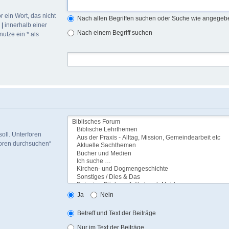
r ein Wort, das nicht
Nach allen Begriffen suchen oder Suche wie angege
h
|
innerhalb einer
Nach einem Begriff suchen
utze ein * als
oll. Unterforen
foren durchsuchen“
Ja
Nein
Betreff und Text der Beiträge
Nur im Text der Beiträge