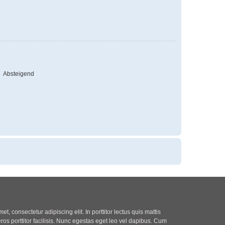
Absteigend
t, consectetur adipiscing elit. In porttitor lectus quis mattis
eros porttitor facilisis. Nunc egestas eget leo vel dapibus. Cum