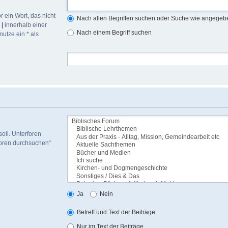
r ein Wort, das nicht
Nach allen Begriffen suchen oder Suche wie angege
h
|
innerhalb einer
Nach einem Begriff suchen
utze ein * als
oll. Unterforen
foren durchsuchen“
Ja
Nein
Betreff und Text der Beiträge
Nur im Text der Beiträge