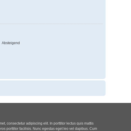
Absteigend
t, consectetur adipiscing elit. In porttitor lectus quis mattis
eros porttitor facilisis. Nunc egestas eget leo vel dapibus. Cum