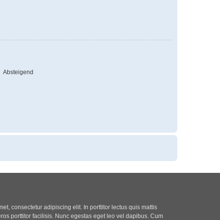
Absteigend
t, consectetur adipiscing elit. In porttitor lectus quis mattis
eros porttitor facilisis. Nunc egestas eget leo vel dapibus. Cum