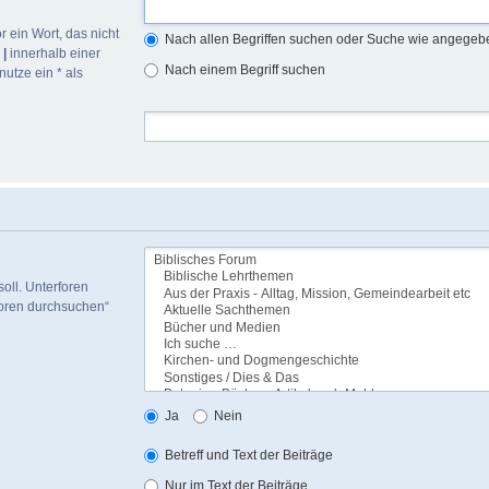
r ein Wort, das nicht
Nach allen Begriffen suchen oder Suche wie angege
h
|
innerhalb einer
Nach einem Begriff suchen
utze ein * als
oll. Unterforen
foren durchsuchen“
Ja
Nein
Betreff und Text der Beiträge
Nur im Text der Beiträge