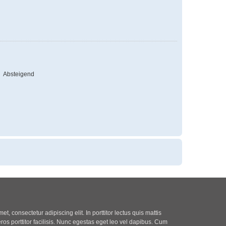
Absteigend
t, consectetur adipiscing elit. In porttitor lectus quis mattis
eros porttitor facilisis. Nunc egestas eget leo vel dapibus. Cum