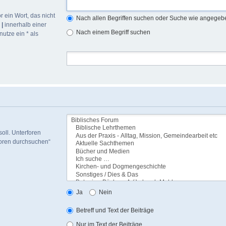
r ein Wort, das nicht
Nach allen Begriffen suchen oder Suche wie angege
h
|
innerhalb einer
Nach einem Begriff suchen
utze ein * als
oll. Unterforen
foren durchsuchen“
Ja
Nein
Betreff und Text der Beiträge
Nur im Text der Beiträge