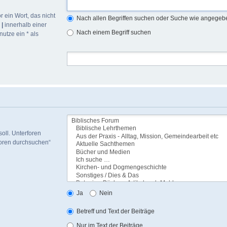
r ein Wort, das nicht
Nach allen Begriffen suchen oder Suche wie angege
h
|
innerhalb einer
Nach einem Begriff suchen
utze ein * als
oll. Unterforen
foren durchsuchen“
Ja
Nein
Betreff und Text der Beiträge
Nur im Text der Beiträge