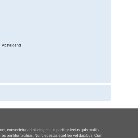
Absteigend
t, consectetur adipiscing elit. In porttitor lectus quis mattis
eros porttitor facilisis. Nunc egestas eget leo vel dapibus. Cum