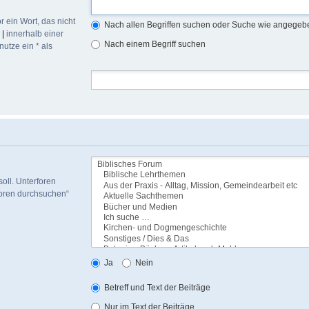
r ein Wort, das nicht
Nach allen Begriffen suchen oder Suche wie angege
h
|
innerhalb einer
Nach einem Begriff suchen
utze ein * als
oll. Unterforen
foren durchsuchen“
Ja
Nein
Betreff und Text der Beiträge
Nur im Text der Beiträge