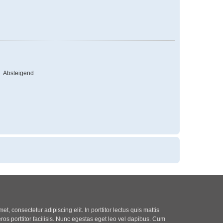
Absteigend
t, consectetur adipiscing elit. In porttitor lectus quis mattis
eros porttitor facilisis. Nunc egestas eget leo vel dapibus. Cum