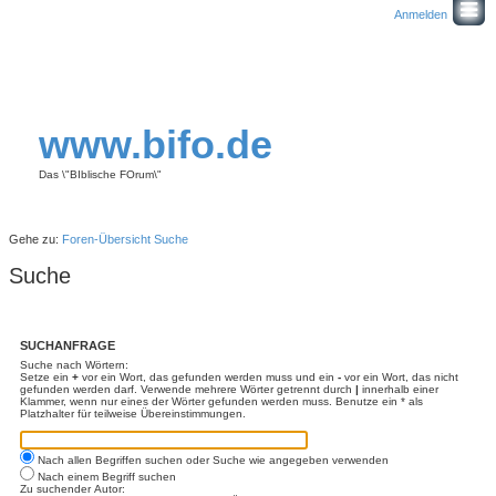
Anmelden
www.bifo.de
Das \"BIblische FOrum\"
Gehe zu:
Foren-Übersicht
Suche
Suche
SUCHANFRAGE
Suche nach Wörtern:
Setze ein
+
vor ein Wort, das gefunden werden muss und ein
-
vor ein Wort, das nicht
gefunden werden darf. Verwende mehrere Wörter getrennt durch
|
innerhalb einer
Klammer, wenn nur eines der Wörter gefunden werden muss. Benutze ein * als
Platzhalter für teilweise Übereinstimmungen.
Nach allen Begriffen suchen oder Suche wie angegeben verwenden
Nach einem Begriff suchen
Zu suchender Autor: