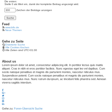
Die ersten:
Stelle 0 als Wert ein, damit der komplette Beitrag angezeigt wird.
Zeichen der Beiträge anzeigen
Feed
www.bifo.de
Neue Themen
Gehe zu Seite
Erweiterte Suche
Alle Cookies löschen
Alle Zeiten sind
UTC+01:00
About us
Lorem ipsum dolor sit amet, consectetur adipiscing elit. In porttitor lectus quis mattis
aliquet. Cras in nibh et eros porttitor facilisis. Nunc egestas eget leo vel dapibus. Cum
sociis natoque penatibus et magnis dis parturient montes, nascetur ridiculus mus.
Suspendisse potenti. Cum sociis natoque penatibus et magnis dis parturient montes,
nascetur ridiculus mus. Nunc rutrum dui ipsum, ac tincidunt felis pharetra sed. Aenean
viverra sagittis interdum.
Gehe zu:
Foren-Übersicht
Suche