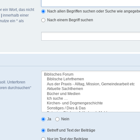
r ein Wort, das nicht
Nach allen Begriffen suchen oder Suche wie angege
h
|
innerhalb einer
Nach einem Begriff suchen
utze ein * als
oll. Unterforen
foren durchsuchen“
Ja
Nein
Betreff und Text der Beiträge
Nur im Text der Beiträge