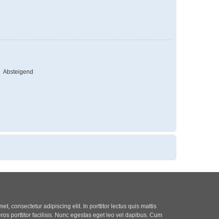
Absteigend
t, consectetur adipiscing elit. In porttitor lectus quis mattis
eros porttitor facilisis. Nunc egestas eget leo vel dapibus. Cum