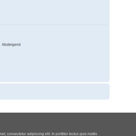
Absteigend
t, consectetur adipiscing elit. In porttitor lectus quis mattis