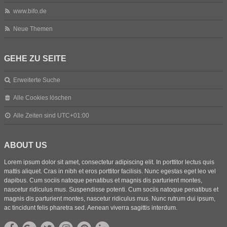
www.bifo.de
Neue Themen
GEHE ZU SEITE
Erweiterte Suche
Alle Cookies löschen
Alle Zeiten sind
UTC+01:00
ABOUT US
Lorem ipsum dolor sit amet, consectetur adipiscing elit. In porttitor lectus quis
mattis aliquet. Cras in nibh et eros porttitor facilisis. Nunc egestas eget leo vel
dapibus. Cum sociis natoque penatibus et magnis dis parturient montes,
nascetur ridiculus mus. Suspendisse potenti. Cum sociis natoque penatibus et
magnis dis parturient montes, nascetur ridiculus mus. Nunc rutrum dui ipsum,
ac tincidunt felis pharetra sed. Aenean viverra sagittis interdum.