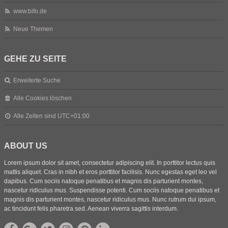
www.bifo.de
Neue Themen
GEHE ZU SEITE
Erweiterte Suche
Alle Cookies löschen
Alle Zeiten sind
UTC+01:00
ABOUT US
Lorem ipsum dolor sit amet, consectetur adipiscing elit. In porttitor lectus quis
mattis aliquet. Cras in nibh et eros porttitor facilisis. Nunc egestas eget leo vel
dapibus. Cum sociis natoque penatibus et magnis dis parturient montes,
nascetur ridiculus mus. Suspendisse potenti. Cum sociis natoque penatibus et
magnis dis parturient montes, nascetur ridiculus mus. Nunc rutrum dui ipsum,
ac tincidunt felis pharetra sed. Aenean viverra sagittis interdum.