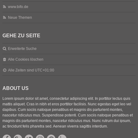
www.bifo.de
Neue Themen
GEHE ZU SEITE
Erweiterte Suche
Alle Cookies löschen
Alle Zeiten sind
UTC+01:00
ABOUT US
Lorem ipsum dolor sit amet, consectetur adipiscing elit. In porttitor lectus quis
mattis aliquet. Cras in nibh et eros porttitor facilisis. Nunc egestas eget leo vel
dapibus. Cum sociis natoque penatibus et magnis dis parturient montes,
nascetur ridiculus mus. Suspendisse potenti. Cum sociis natoque penatibus et
magnis dis parturient montes, nascetur ridiculus mus. Nunc rutrum dui ipsum,
ac tincidunt felis pharetra sed. Aenean viverra sagittis interdum.