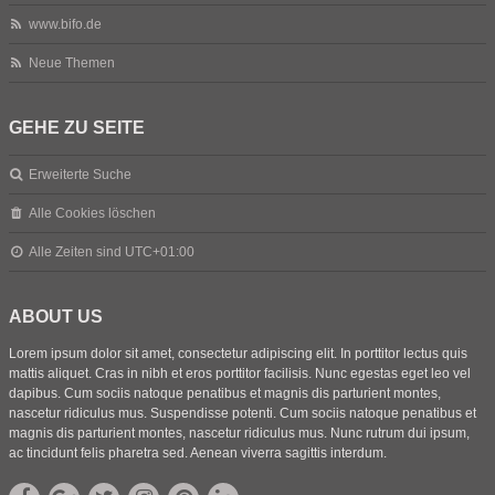
www.bifo.de
Neue Themen
GEHE ZU SEITE
Erweiterte Suche
Alle Cookies löschen
Alle Zeiten sind
UTC+01:00
ABOUT US
Lorem ipsum dolor sit amet, consectetur adipiscing elit. In porttitor lectus quis
mattis aliquet. Cras in nibh et eros porttitor facilisis. Nunc egestas eget leo vel
dapibus. Cum sociis natoque penatibus et magnis dis parturient montes,
nascetur ridiculus mus. Suspendisse potenti. Cum sociis natoque penatibus et
magnis dis parturient montes, nascetur ridiculus mus. Nunc rutrum dui ipsum,
ac tincidunt felis pharetra sed. Aenean viverra sagittis interdum.