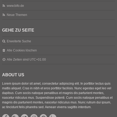
www.bifo.de
Neue Themen
GEHE ZU SEITE
Erweiterte Suche
Alle Cookies löschen
Alle Zeiten sind
UTC+01:00
ABOUT US
Lorem ipsum dolor sit amet, consectetur adipiscing elit. In porttitor lectus quis
mattis aliquet. Cras in nibh et eros porttitor facilisis. Nunc egestas eget leo vel
dapibus. Cum sociis natoque penatibus et magnis dis parturient montes,
nascetur ridiculus mus. Suspendisse potenti. Cum sociis natoque penatibus et
magnis dis parturient montes, nascetur ridiculus mus. Nunc rutrum dui ipsum,
ac tincidunt felis pharetra sed. Aenean viverra sagittis interdum.