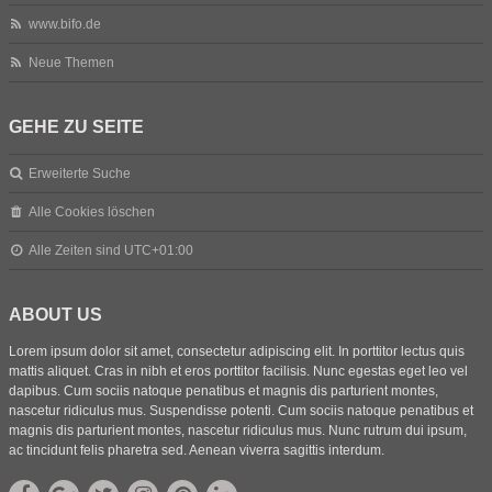
www.bifo.de
Neue Themen
GEHE ZU SEITE
Erweiterte Suche
Alle Cookies löschen
Alle Zeiten sind
UTC+01:00
ABOUT US
Lorem ipsum dolor sit amet, consectetur adipiscing elit. In porttitor lectus quis
mattis aliquet. Cras in nibh et eros porttitor facilisis. Nunc egestas eget leo vel
dapibus. Cum sociis natoque penatibus et magnis dis parturient montes,
nascetur ridiculus mus. Suspendisse potenti. Cum sociis natoque penatibus et
magnis dis parturient montes, nascetur ridiculus mus. Nunc rutrum dui ipsum,
ac tincidunt felis pharetra sed. Aenean viverra sagittis interdum.