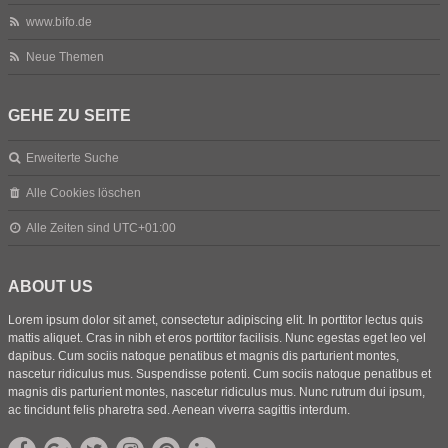
www.bifo.de
Neue Themen
GEHE ZU SEITE
Erweiterte Suche
Alle Cookies löschen
Alle Zeiten sind
UTC+01:00
ABOUT US
Lorem ipsum dolor sit amet, consectetur adipiscing elit. In porttitor lectus quis
mattis aliquet. Cras in nibh et eros porttitor facilisis. Nunc egestas eget leo vel
dapibus. Cum sociis natoque penatibus et magnis dis parturient montes,
nascetur ridiculus mus. Suspendisse potenti. Cum sociis natoque penatibus et
magnis dis parturient montes, nascetur ridiculus mus. Nunc rutrum dui ipsum,
ac tincidunt felis pharetra sed. Aenean viverra sagittis interdum.