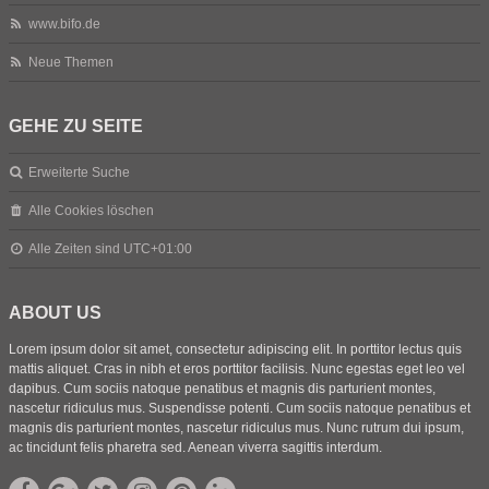
www.bifo.de
Neue Themen
GEHE ZU SEITE
Erweiterte Suche
Alle Cookies löschen
Alle Zeiten sind
UTC+01:00
ABOUT US
Lorem ipsum dolor sit amet, consectetur adipiscing elit. In porttitor lectus quis
mattis aliquet. Cras in nibh et eros porttitor facilisis. Nunc egestas eget leo vel
dapibus. Cum sociis natoque penatibus et magnis dis parturient montes,
nascetur ridiculus mus. Suspendisse potenti. Cum sociis natoque penatibus et
magnis dis parturient montes, nascetur ridiculus mus. Nunc rutrum dui ipsum,
ac tincidunt felis pharetra sed. Aenean viverra sagittis interdum.