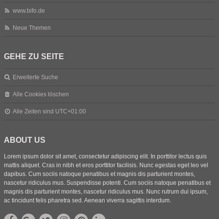
www.bifo.de
Neue Themen
GEHE ZU SEITE
Erweiterte Suche
Alle Cookies löschen
Alle Zeiten sind
UTC+01:00
ABOUT US
Lorem ipsum dolor sit amet, consectetur adipiscing elit. In porttitor lectus quis
mattis aliquet. Cras in nibh et eros porttitor facilisis. Nunc egestas eget leo vel
dapibus. Cum sociis natoque penatibus et magnis dis parturient montes,
nascetur ridiculus mus. Suspendisse potenti. Cum sociis natoque penatibus et
magnis dis parturient montes, nascetur ridiculus mus. Nunc rutrum dui ipsum,
ac tincidunt felis pharetra sed. Aenean viverra sagittis interdum.