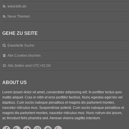
www.bifo.de
Neue Themen
GEHE ZU SEITE
Erweiterte Suche
Alle Cookies löschen
Alle Zeiten sind
UTC+01:00
ABOUT US
Lorem ipsum dolor sit amet, consectetur adipiscing elit. In porttitor lectus quis
mattis aliquet. Cras in nibh et eros porttitor facilisis. Nunc egestas eget leo vel
dapibus. Cum sociis natoque penatibus et magnis dis parturient montes,
nascetur ridiculus mus. Suspendisse potenti. Cum sociis natoque penatibus et
magnis dis parturient montes, nascetur ridiculus mus. Nunc rutrum dui ipsum,
ac tincidunt felis pharetra sed. Aenean viverra sagittis interdum.