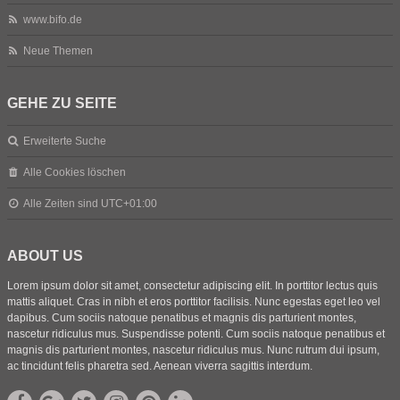
www.bifo.de
Neue Themen
GEHE ZU SEITE
Erweiterte Suche
Alle Cookies löschen
Alle Zeiten sind
UTC+01:00
ABOUT US
Lorem ipsum dolor sit amet, consectetur adipiscing elit. In porttitor lectus quis
mattis aliquet. Cras in nibh et eros porttitor facilisis. Nunc egestas eget leo vel
dapibus. Cum sociis natoque penatibus et magnis dis parturient montes,
nascetur ridiculus mus. Suspendisse potenti. Cum sociis natoque penatibus et
magnis dis parturient montes, nascetur ridiculus mus. Nunc rutrum dui ipsum,
ac tincidunt felis pharetra sed. Aenean viverra sagittis interdum.