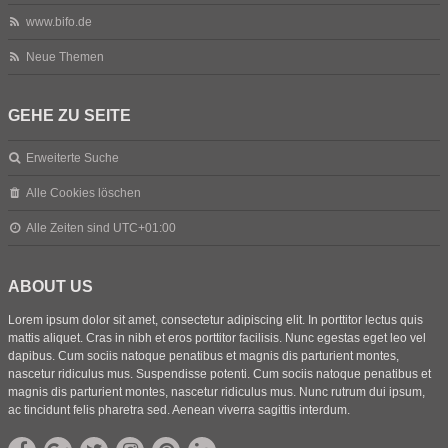
www.bifo.de
Neue Themen
GEHE ZU SEITE
Erweiterte Suche
Alle Cookies löschen
Alle Zeiten sind
UTC+01:00
ABOUT US
Lorem ipsum dolor sit amet, consectetur adipiscing elit. In porttitor lectus quis
mattis aliquet. Cras in nibh et eros porttitor facilisis. Nunc egestas eget leo vel
dapibus. Cum sociis natoque penatibus et magnis dis parturient montes,
nascetur ridiculus mus. Suspendisse potenti. Cum sociis natoque penatibus et
magnis dis parturient montes, nascetur ridiculus mus. Nunc rutrum dui ipsum,
ac tincidunt felis pharetra sed. Aenean viverra sagittis interdum.