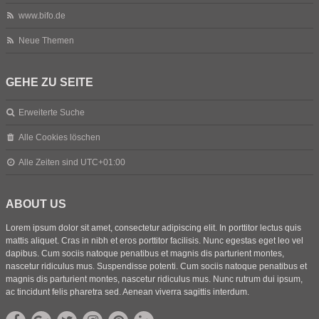
www.bifo.de
Neue Themen
GEHE ZU SEITE
Erweiterte Suche
Alle Cookies löschen
Alle Zeiten sind
UTC+01:00
ABOUT US
Lorem ipsum dolor sit amet, consectetur adipiscing elit. In porttitor lectus quis
mattis aliquet. Cras in nibh et eros porttitor facilisis. Nunc egestas eget leo vel
dapibus. Cum sociis natoque penatibus et magnis dis parturient montes,
nascetur ridiculus mus. Suspendisse potenti. Cum sociis natoque penatibus et
magnis dis parturient montes, nascetur ridiculus mus. Nunc rutrum dui ipsum,
ac tincidunt felis pharetra sed. Aenean viverra sagittis interdum.