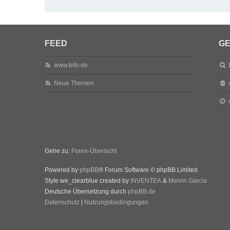
FEED
GE
www.bifo.de
Neue Themen
Gehe zu:
Foren-Übersicht
Powered by
phpBB
® Forum Software © phpBB Limited
Style we_clearblue created by
INVENTEA
&
Melvin García
Deutsche Übersetzung durch
phpBB.de
Datenschutz
|
Nutzungsbedingungen