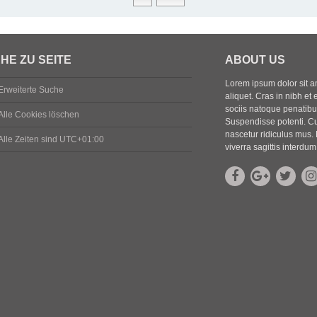
HE ZU SEITE
ABOUT US
Lorem ipsum dolor sit ame
Erweiterte Suche
aliquet. Cras in nibh et 
sociis natoque penatibus
Alle Cookies löschen
Suspendisse potenti. Cu
nascetur ridiculus mus. 
Alle Zeiten sind
UTC+01:00
viverra sagittis interdum