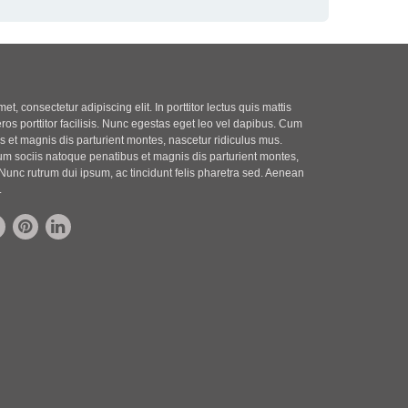
t, consectetur adipiscing elit. In porttitor lectus quis mattis
eros porttitor facilisis. Nunc egestas eget leo vel dapibus. Cum
 et magnis dis parturient montes, nascetur ridiculus mus.
m sociis natoque penatibus et magnis dis parturient montes,
Nunc rutrum dui ipsum, ac tincidunt felis pharetra sed. Aenean
.