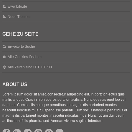
www.bifo.de
Neue Themen
GEHE ZU SEITE
Erweiterte Suche
Alle Cookies löschen
Alle Zeiten sind
UTC+01:00
ABOUT US
Lorem ipsum dolor sit amet, consectetur adipiscing elit. In porttitor lectus quis
mattis aliquet. Cras in nibh et eros porttitor facilisis. Nunc egestas eget leo vel
dapibus. Cum sociis natoque penatibus et magnis dis parturient montes,
nascetur ridiculus mus. Suspendisse potenti. Cum sociis natoque penatibus et
magnis dis parturient montes, nascetur ridiculus mus. Nunc rutrum dui ipsum,
ac tincidunt felis pharetra sed. Aenean viverra sagittis interdum.