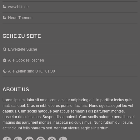
www.bifo.de
Neue Themen
GEHE ZU SEITE
Erweiterte Suche
Alle Cookies löschen
Alle Zeiten sind
UTC+01:00
ABOUT US
Lorem ipsum dolor sit amet, consectetur adipiscing elit. In porttitor lectus quis
mattis aliquet. Cras in nibh et eros porttitor facilisis. Nunc egestas eget leo vel
dapibus. Cum sociis natoque penatibus et magnis dis parturient montes,
nascetur ridiculus mus. Suspendisse potenti. Cum sociis natoque penatibus et
magnis dis parturient montes, nascetur ridiculus mus. Nunc rutrum dui ipsum,
ac tincidunt felis pharetra sed. Aenean viverra sagittis interdum.