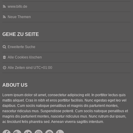
www.bifo.de
Neue Themen
GEHE ZU SEITE
Erweiterte Suche
Alle Cookies löschen
Alle Zeiten sind
UTC+01:00
ABOUT US
Lorem ipsum dolor sit amet, consectetur adipiscing elit. In porttitor lectus quis
mattis aliquet. Cras in nibh et eros porttitor facilisis. Nunc egestas eget leo vel
dapibus. Cum sociis natoque penatibus et magnis dis parturient montes,
nascetur ridiculus mus. Suspendisse potenti. Cum sociis natoque penatibus et
magnis dis parturient montes, nascetur ridiculus mus. Nunc rutrum dui ipsum,
ac tincidunt felis pharetra sed. Aenean viverra sagittis interdum.