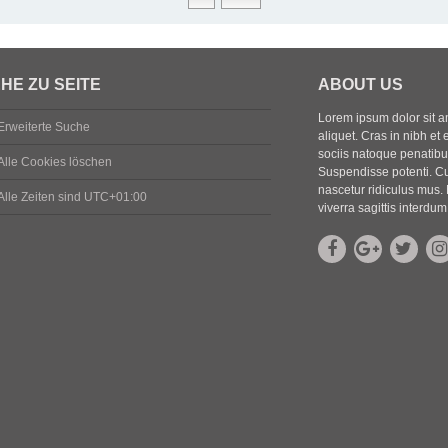
HE ZU SEITE
ABOUT US
Lorem ipsum dolor sit ame
Erweiterte Suche
aliquet. Cras in nibh et 
sociis natoque penatibus
Alle Cookies löschen
Suspendisse potenti. Cu
nascetur ridiculus mus. 
Alle Zeiten sind
UTC+01:00
viverra sagittis interdum