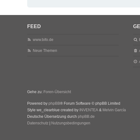
FEED
GE
www.bifo.de
Neue Themen
Gehe zu:
Foren-Übersicht
Powered by
phpBB
® Forum Software © phpBB Limited
Style we_clearblue created by
INVENTEA
&
Melvin García
Deutsche Übersetzung durch
phpBB.de
Datenschutz
|
Nutzungsbedingungen