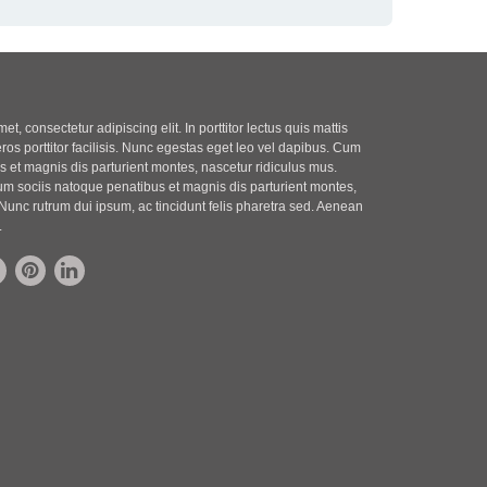
t, consectetur adipiscing elit. In porttitor lectus quis mattis
eros porttitor facilisis. Nunc egestas eget leo vel dapibus. Cum
 et magnis dis parturient montes, nascetur ridiculus mus.
m sociis natoque penatibus et magnis dis parturient montes,
Nunc rutrum dui ipsum, ac tincidunt felis pharetra sed. Aenean
.