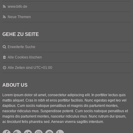
www.bifo.de
Neue Themen
GEHE ZU SEITE
Erweiterte Suche
Alle Cookies löschen
Alle Zeiten sind
UTC+01:00
ABOUT US
Lorem ipsum dolor sit amet, consectetur adipiscing elit. In porttitor lectus quis
mattis aliquet. Cras in nibh et eros porttitor facilisis. Nunc egestas eget leo vel
dapibus. Cum sociis natoque penatibus et magnis dis parturient montes,
nascetur ridiculus mus. Suspendisse potenti. Cum sociis natoque penatibus et
magnis dis parturient montes, nascetur ridiculus mus. Nunc rutrum dui ipsum,
ac tincidunt felis pharetra sed. Aenean viverra sagittis interdum.