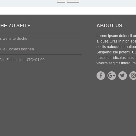
HE ZU SEITE
ABOUT US
Lorem ipsum dolor sit ame
Erweiterte Suche
aliquet. Cras in nibh et 
sociis natoque penatibus
Alle Cookies löschen
Suspendisse potenti. Cu
nascetur ridiculus mus. 
Alle Zeiten sind
UTC+01:00
viverra sagittis interdum