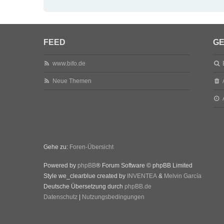
FEED
GE
www.bifo.de
Neue Themen
Gehe zu:
Foren-Übersicht
Powered by
phpBB
® Forum Software © phpBB Limited
Style we_clearblue created by
INVENTEA
&
Melvin García
Deutsche Übersetzung durch
phpBB.de
Datenschutz
|
Nutzungsbedingungen