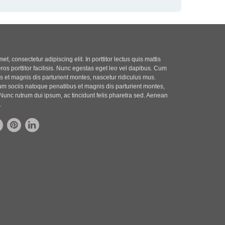
t, consectetur adipiscing elit. In porttitor lectus quis mattis
eros porttitor facilisis. Nunc egestas eget leo vel dapibus. Cum
 et magnis dis parturient montes, nascetur ridiculus mus.
m sociis natoque penatibus et magnis dis parturient montes,
Nunc rutrum dui ipsum, ac tincidunt felis pharetra sed. Aenean
.