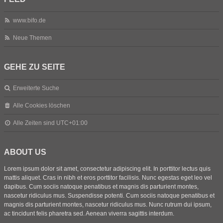
www.bifo.de
Neue Themen
GEHE ZU SEITE
Erweiterte Suche
Alle Cookies löschen
Alle Zeiten sind
UTC+01:00
ABOUT US
Lorem ipsum dolor sit amet, consectetur adipiscing elit. In porttitor lectus quis
mattis aliquet. Cras in nibh et eros porttitor facilisis. Nunc egestas eget leo vel
dapibus. Cum sociis natoque penatibus et magnis dis parturient montes,
nascetur ridiculus mus. Suspendisse potenti. Cum sociis natoque penatibus et
magnis dis parturient montes, nascetur ridiculus mus. Nunc rutrum dui ipsum,
ac tincidunt felis pharetra sed. Aenean viverra sagittis interdum.