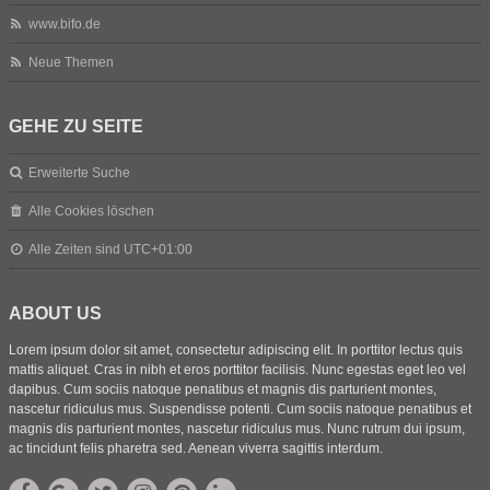
www.bifo.de
Neue Themen
GEHE ZU SEITE
Erweiterte Suche
Alle Cookies löschen
Alle Zeiten sind
UTC+01:00
ABOUT US
Lorem ipsum dolor sit amet, consectetur adipiscing elit. In porttitor lectus quis
mattis aliquet. Cras in nibh et eros porttitor facilisis. Nunc egestas eget leo vel
dapibus. Cum sociis natoque penatibus et magnis dis parturient montes,
nascetur ridiculus mus. Suspendisse potenti. Cum sociis natoque penatibus et
magnis dis parturient montes, nascetur ridiculus mus. Nunc rutrum dui ipsum,
ac tincidunt felis pharetra sed. Aenean viverra sagittis interdum.