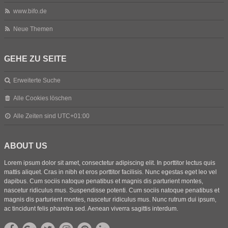
www.bifo.de
Neue Themen
GEHE ZU SEITE
Erweiterte Suche
Alle Cookies löschen
Alle Zeiten sind
UTC+01:00
ABOUT US
Lorem ipsum dolor sit amet, consectetur adipiscing elit. In porttitor lectus quis
mattis aliquet. Cras in nibh et eros porttitor facilisis. Nunc egestas eget leo vel
dapibus. Cum sociis natoque penatibus et magnis dis parturient montes,
nascetur ridiculus mus. Suspendisse potenti. Cum sociis natoque penatibus et
magnis dis parturient montes, nascetur ridiculus mus. Nunc rutrum dui ipsum,
ac tincidunt felis pharetra sed. Aenean viverra sagittis interdum.