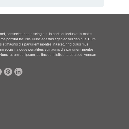
t, consectetur adipiscing elit. In porttitor lectus quis mattis
eros porttitor facilisis. Nunc egestas eget leo vel dapibus. Cum
 et magnis dis parturient montes, nascetur ridiculus mus.
m sociis natoque penatibus et magnis dis parturient montes,
Nunc rutrum dui ipsum, ac tincidunt felis pharetra sed. Aenean
.