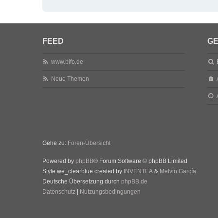
FEED
GE
www.bifo.de
Neue Themen
Gehe zu:
Foren-Übersicht
Powered by
phpBB
® Forum Software © phpBB Limited
Style we_clearblue created by
INVENTEA
&
Melvin García
Deutsche Übersetzung durch
phpBB.de
Datenschutz
|
Nutzungsbedingungen