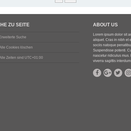
HE ZU SEITE
ABOUT US
Lorem ipsum dolor sit ame
Erweiterte Suche
aliquet. Cras in nibh et 
sociis natoque penatibus
Alle Cookies löschen
Suspendisse potenti. Cu
nascetur ridiculus mus. 
Alle Zeiten sind
UTC+01:00
viverra sagittis interdum