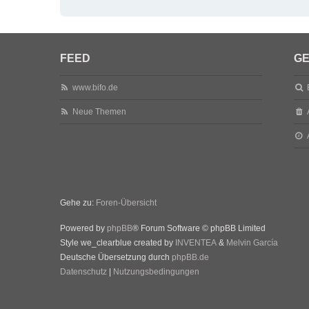
FEED
GE
www.bifo.de
Neue Themen
Gehe zu:
Foren-Übersicht
Powered by
phpBB
® Forum Software © phpBB Limited
Style we_clearblue created by
INVENTEA
&
Melvin García
Deutsche Übersetzung durch
phpBB.de
Datenschutz
|
Nutzungsbedingungen