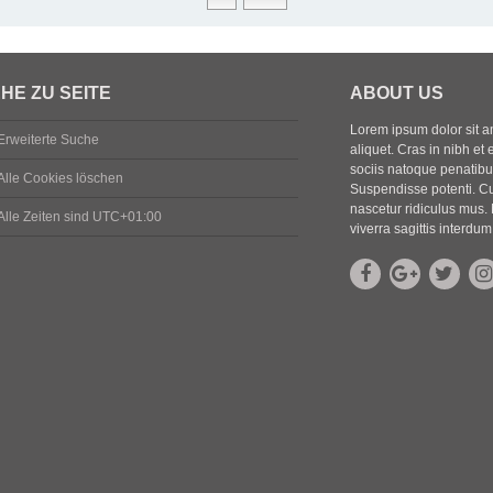
HE ZU SEITE
ABOUT US
Lorem ipsum dolor sit ame
Erweiterte Suche
aliquet. Cras in nibh et 
sociis natoque penatibus
Alle Cookies löschen
Suspendisse potenti. Cu
nascetur ridiculus mus. 
Alle Zeiten sind
UTC+01:00
viverra sagittis interdum