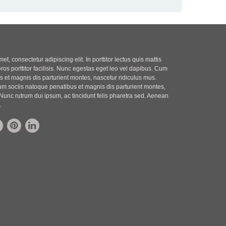
t, consectetur adipiscing elit. In porttitor lectus quis mattis
eros porttitor facilisis. Nunc egestas eget leo vel dapibus. Cum
 et magnis dis parturient montes, nascetur ridiculus mus.
m sociis natoque penatibus et magnis dis parturient montes,
Nunc rutrum dui ipsum, ac tincidunt felis pharetra sed. Aenean
.