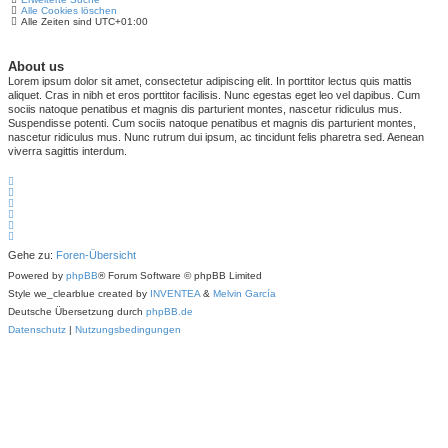
Alle Cookies löschen
Alle Zeiten sind
UTC+01:00
About us
Lorem ipsum dolor sit amet, consectetur adipiscing elit. In porttitor lectus quis mattis
aliquet. Cras in nibh et eros porttitor facilisis. Nunc egestas eget leo vel dapibus. Cum
sociis natoque penatibus et magnis dis parturient montes, nascetur ridiculus mus.
Suspendisse potenti. Cum sociis natoque penatibus et magnis dis parturient montes,
nascetur ridiculus mus. Nunc rutrum dui ipsum, ac tincidunt felis pharetra sed. Aenean
viverra sagittis interdum.
Gehe zu:
Foren-Übersicht
Powered by
phpBB
® Forum Software © phpBB Limited
Style we_clearblue created by
INVENTEA
&
Melvin García
Deutsche Übersetzung durch
phpBB.de
Datenschutz
|
Nutzungsbedingungen