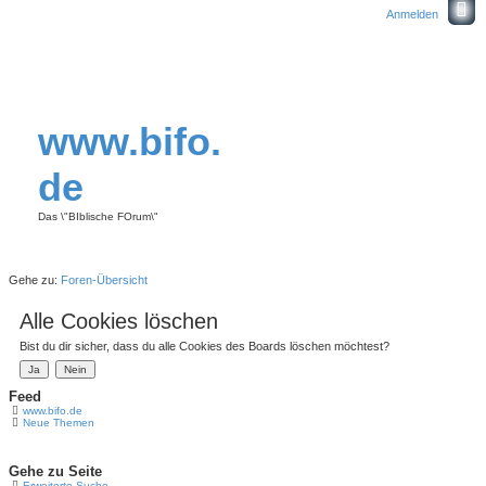
Anmelden
www.bifo.
de
Das \"BIblische FOrum\"
Gehe zu:
Foren-Übersicht
Alle Cookies löschen
Bist du dir sicher, dass du alle Cookies des Boards löschen möchtest?
Feed
www.bifo.de
Neue Themen
Gehe zu Seite
Erweiterte Suche