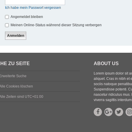
Ich habe mein Passwort vergessen
Angemeldet bleiben
Meinen Online-Status während dieser Sitzung verbergen
HE ZU SEITE
ABOUT US
Lorem ipsum dolor sit ame
Erweiterte Suche
aliquet. Cras in nibh et 
sociis natoque penatibus
Alle Cookies löschen
Suspendisse potenti. Cu
nascetur ridiculus mus. 
Alle Zeiten sind
UTC+01:00
viverra sagittis interdum