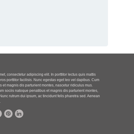
t, consectetur adipiscing elit. In porttitor lectus quis mattis
eros porttitor facilisis. Nunc egestas eget leo vel dapibus. Cum
 et magnis dis parturient montes, nascetur ridiculus mus.
m sociis natoque penatibus et magnis dis parturient montes,
Nunc rutrum dui ipsum, ac tincidunt felis pharetra sed. Aenean
.