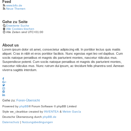
Feed
www.bifo.de
Neue Themen
Gehe zu Seite
Erweiterte Suche
Alle Cookies löschen
Alle Zeiten sind
UTC+01:00
About us
Lorem ipsum dolor sit amet, consectetur adipiscing elit. In porttitor lectus quis mattis
aliquet. Cras in nibh et eros porttitor facilisis. Nunc egestas eget leo vel dapibus. Cum
sociis natoque penatibus et magnis dis parturient montes, nascetur ridiculus mus.
Suspendisse potenti. Cum sociis natoque penatibus et magnis dis parturient montes,
nascetur ridiculus mus. Nunc rutrum dui ipsum, ac tincidunt felis pharetra sed. Aenean
viverra sagittis interdum.
Gehe zu:
Foren-Übersicht
Powered by
phpBB
® Forum Software © phpBB Limited
Style we_clearblue created by
INVENTEA
&
Melvin García
Deutsche Übersetzung durch
phpBB.de
Datenschutz
|
Nutzungsbedingungen