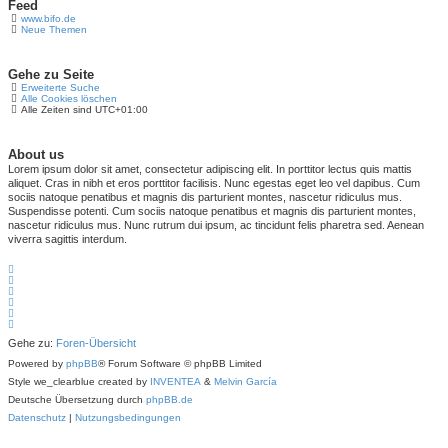
Feed
www.bifo.de
Neue Themen
Gehe zu Seite
Erweiterte Suche
Alle Cookies löschen
Alle Zeiten sind
UTC+01:00
About us
Lorem ipsum dolor sit amet, consectetur adipiscing elit. In porttitor lectus quis mattis
aliquet. Cras in nibh et eros porttitor facilisis. Nunc egestas eget leo vel dapibus. Cum
sociis natoque penatibus et magnis dis parturient montes, nascetur ridiculus mus.
Suspendisse potenti. Cum sociis natoque penatibus et magnis dis parturient montes,
nascetur ridiculus mus. Nunc rutrum dui ipsum, ac tincidunt felis pharetra sed. Aenean
viverra sagittis interdum.
Gehe zu:
Foren-Übersicht
Powered by
phpBB
® Forum Software © phpBB Limited
Style we_clearblue created by
INVENTEA
&
Melvin García
Deutsche Übersetzung durch
phpBB.de
Datenschutz
|
Nutzungsbedingungen