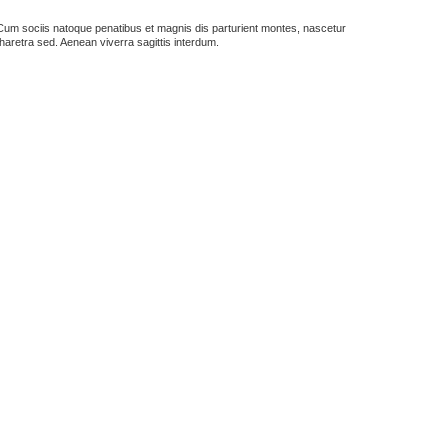
us. Cum sociis natoque penatibus et magnis dis parturient montes, nascetur
haretra sed. Aenean viverra sagittis interdum.