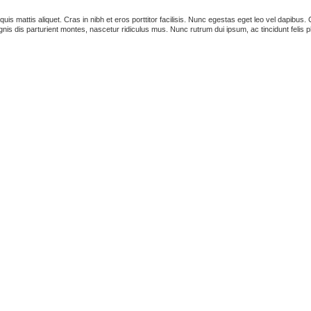
s quis mattis aliquet. Cras in nibh et eros porttitor facilisis. Nunc egestas eget leo vel dapib
is dis parturient montes, nascetur ridiculus mus. Nunc rutrum dui ipsum, ac tincidunt felis p