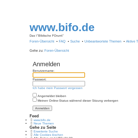
www.bifo.de
Das \"BIblische FOrum\"
Foren-Übersicht
FAQ
Suche
Unbeantwortete Themen
Aktive
Gehe zu:
Foren-Übersicht
Anmelden
Benutzername:
Passwort:
Ich habe mein Passwort vergessen
Angemeldet bleiben
Meinen Online-Status während dieser Sitzung verbergen
Feed
www.bifo.de
Neue Themen
Gehe zu Seite
Erweiterte Suche
Alle Cookies löschen