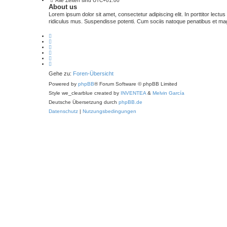
Alle Zeiten sind
UTC+01:00
About us
Lorem ipsum dolor sit amet, consectetur adipiscing elit. In porttitor lectu
ridiculus mus. Suspendisse potenti. Cum sociis natoque penatibus et magn
Gehe zu:
Foren-Übersicht
Powered by
phpBB
® Forum Software © phpBB Limited
Style we_clearblue created by
INVENTEA
&
Melvin García
Deutsche Übersetzung durch
phpBB.de
Datenschutz
|
Nutzungsbedingungen