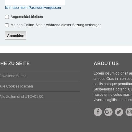
Ich habe mein Passwort vergessen
Angemeldet bleiben
Meinen Online-Status während dieser Sitzung verbergen
HE ZU SEITE
ABOUT US
Lorem ipsum dolor sit ame
Erweiterte Suche
aliquet. Cras in nibh et 
sociis natoque penatibus
Alle Cookies löschen
Suspendisse potenti. Cu
nascetur ridiculus mus. 
Alle Zeiten sind
UTC+01:00
viverra sagittis interdum