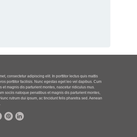
t, consectetur adipiscing elit. In porttitor lectus quis mattis
eros porttitor facilisis. Nunc egestas eget leo vel dapibus. Cum
 et magnis dis parturient montes, nascetur ridiculus mus.
m sociis natoque penatibus et magnis dis parturient montes,
Nunc rutrum dui ipsum, ac tincidunt felis pharetra sed. Aenean
.