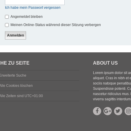
Ich habe mein Passwort vergessen
Angemeldet bleiben
Meinen Online-Status während dieser Sitzung verbergen
HE ZU SEITE
ABOUT US
Lorem ipsum dolor sit ame
Erweiterte Suche
aliquet. Cras in nibh et 
sociis natoque penatibus
Alle Cookies löschen
Suspendisse potenti. Cu
nascetur ridiculus mus. 
Alle Zeiten sind
UTC+01:00
viverra sagittis interdum