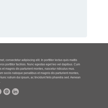
t, consectetur adipiscing elit. In porttitor lectus quis mattis
eros porttitor facilisis. Nunc egestas eget leo vel dapibus. Cum
 et magnis dis parturient montes, nascetur ridiculus mus.
m sociis natoque penatibus et magnis dis parturient montes,
Nunc rutrum dui ipsum, ac tincidunt felis pharetra sed. Aenean
.