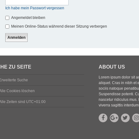
Ich habe mein Passwort vergessen
Angemeldet bleiben
Meinen Online-Status während dieser Sitzung verbergen
HE ZU SEITE
ABOUT US
Lorem ipsum dolor sit ame
Erweiterte Suche
aliquet. Cras in nibh et 
sociis natoque penatibus
Alle Cookies löschen
Suspendisse potenti. Cu
nascetur ridiculus mus. 
Alle Zeiten sind
UTC+01:00
viverra sagittis interdum