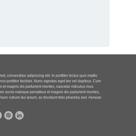
t, consectetur adipiscing elit. In porttitor lectus quis mattis
eros porttitor facilisis. Nunc egestas eget leo vel dapibus. Cum
 et magnis dis parturient montes, nascetur ridiculus mus.
m sociis natoque penatibus et magnis dis parturient montes,
Nunc rutrum dui ipsum, ac tincidunt felis pharetra sed. Aenean
.