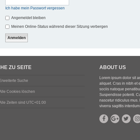
Ich habe mein Passwort vergessen
Angemeldet bleiben
Meinen Online-Status während dieser Sitzung verbergen
HE ZU SEITE
ABOUT US
Lorem ipsum dolor sit ame
Erweiterte Suche
aliquet. Cras in nibh et 
sociis natoque penatibus
Alle Cookies löschen
Suspendisse potenti. Cu
nascetur ridiculus mus. 
Alle Zeiten sind
UTC+01:00
viverra sagittis interdum