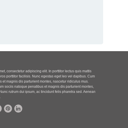
t, consectetur adipiscing elit. In porttitor lectus quis mattis
eros porttitor facilisis. Nunc egestas eget leo vel dapibus. Cum
 et magnis dis parturient montes, nascetur ridiculus mus.
m sociis natoque penatibus et magnis dis parturient montes,
Nunc rutrum dui ipsum, ac tincidunt felis pharetra sed. Aenean
.