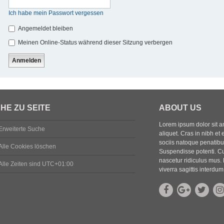
Ich habe mein Passwort vergessen
Angemeldet bleiben
Meinen Online-Status während dieser Sitzung verbergen
HE ZU SEITE
ABOUT US
Lorem ipsum dolor sit ame
Erweiterte Suche
aliquet. Cras in nibh et 
sociis natoque penatibus
Alle Cookies löschen
Suspendisse potenti. Cu
nascetur ridiculus mus. 
Alle Zeiten sind
UTC+01:00
viverra sagittis interdum