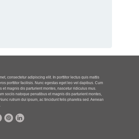
t, consectetur adipiscing elit. In porttitor lectus quis mattis
eros porttitor facilisis. Nunc egestas eget leo vel dapibus. Cum
 et magnis dis parturient montes, nascetur ridiculus mus.
m sociis natoque penatibus et magnis dis parturient montes,
Nunc rutrum dui ipsum, ac tincidunt felis pharetra sed. Aenean
.