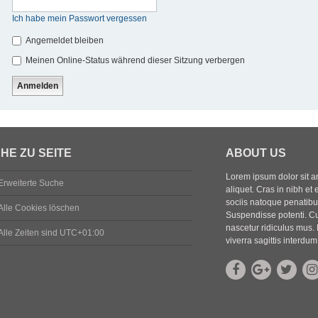
Ich habe mein Passwort vergessen
Angemeldet bleiben
Meinen Online-Status während dieser Sitzung verbergen
HE ZU SEITE
ABOUT US
Lorem ipsum dolor sit ame
Erweiterte Suche
aliquet. Cras in nibh et 
sociis natoque penatibus
Alle Cookies löschen
Suspendisse potenti. Cu
nascetur ridiculus mus. 
Alle Zeiten sind
UTC+01:00
viverra sagittis interdum